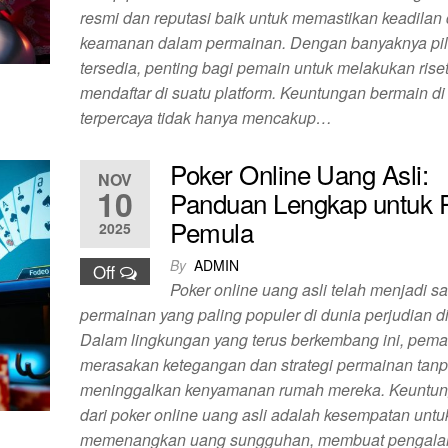
resmi dan reputasi baik untuk memastikan keadilan
keamanan dalam permainan. Dengan banyaknya pil
tersedia, penting bagi pemain untuk melakukan ris
mendaftar di suatu platform. Keuntungan bermain di 
terpercaya tidak hanya mencakup…
Poker Online Uang Asli:
NOV
10
Panduan Lengkap untuk 
Pemula
2025
By
ADMIN
Off
Poker online uang asli telah menjadi sa
permainan yang paling populer di dunia perjudian dig
Dalam lingkungan yang terus berkembang ini, pema
merasakan ketegangan dan strategi permainan tanp
meninggalkan kenyamanan rumah mereka. Keuntu
dari poker online uang asli adalah kesempatan untu
memenangkan uang sungguhan, membuat pengal