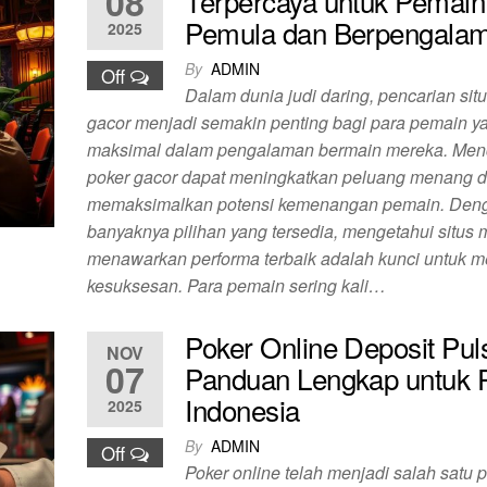
08
Terpercaya untuk Pemain
Pemula dan Berpengala
2025
By
ADMIN
Off
Dalam dunia judi daring, pencarian sit
gacor menjadi semakin penting bagi para pemain ya
maksimal dalam pengalaman bermain mereka. Menca
poker gacor dapat meningkatkan peluang menang 
memaksimalkan potensi kemenangan pemain. Den
banyaknya pilihan yang tersedia, mengetahui situs
menawarkan performa terbaik adalah kunci untuk m
kesuksesan. Para pemain sering kali…
Poker Online Deposit Pul
NOV
07
Panduan Lengkap untuk 
Indonesia
2025
By
ADMIN
Off
Poker online telah menjadi salah satu