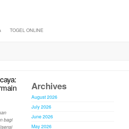
A
TOGEL ONLINE
rcaya:
Archives
rmain
August 2026
July 2026
kan
June 2026
n bagi
May 2026
isensi