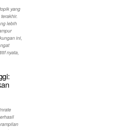
topik yang
terakhir.
ng lebih
campur
kungan ini,
angat
if nyata,
ggi:
kan
inrate
erhasil
erampilan