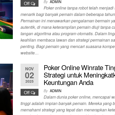
By
ADMIN
Off
Poker online tanpa robot telah menjadi 
menarik bagi banyak pemain dalam beberapa tahun 
Permainan ini menawarkan pengalaman bermain ya
autentik, di mana keterampilan pemain diuji tanpa 
tangan algoritma atau program otomatis. Dalam ling
keahlian membaca lawan dan strategi permainan s
penting. Bagi pemain yang mencari suasana kompetit
website…
Poker Online Winrate Tin
NOV
02
Strategi untuk Meningkat
Keuntungan Anda
2025
By
ADMIN
Off
Dalam dunia poker online, mencapai w
tinggi adalah impian banyak pemain. Mereka yang b
memahami strategi yang tepat dan menerapkan ket