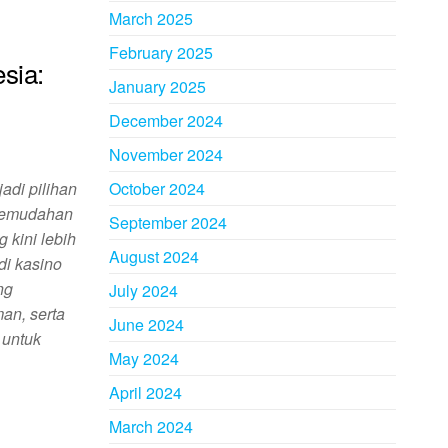
March 2025
February 2025
sia:
January 2025
December 2024
November 2024
adi pilihan
October 2024
 kemudahan
September 2024
 kini lebih
August 2024
di kasino
ng
July 2024
an, serta
June 2024
 untuk
May 2024
April 2024
March 2024