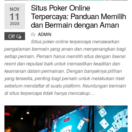
Situs Poker Online
NOV
11
Terpercaya: Panduan Memilih
dan Bermain dengan Aman
2025
By
ADMIN
Off
Situs poker online terpercaya menawarkan
pengalaman bermain yang aman dan menyenangkan bagi
setiap pemain. Pemain harus memilih situs dengan lisensi
resmi dan reputasi baik untuk memastikan keadilan dan
keamanan dalam permainan. Dengan banyaknya pilihan
yang tersedia, penting bagi pemain untuk melakukan riset
sebelum mendaftar di suatu platform. Keuntungan bermain
di situs terpercaya tidak hanya mencakup…