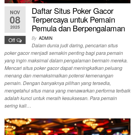
Daftar Situs Poker Gacor
NOV
08
Terpercaya untuk Pemain
Pemula dan Berpengalaman
2025
By
ADMIN
Off
Dalam dunia judi daring, pencarian situs
poker gacor menjadi semakin penting bagi para pemain
yang ingin maksimal dalam pengalaman bermain mereka.
Mencari situs poker gacor dapat meningkatkan peluang
menang dan memaksimalkan potensi kemenangan
pemain. Dengan banyaknya pilihan yang tersedia,
mengetahui situs mana yang menawarkan performa terbaik
adalah kunci untuk meraih kesuksesan. Para pemain
sering kali…