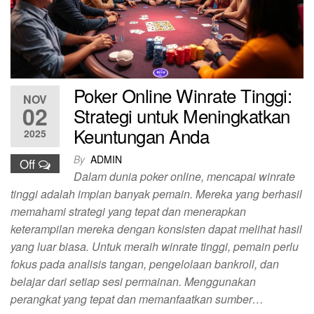
Poker Online Winrate Tinggi:
NOV
02
Strategi untuk Meningkatkan
Keuntungan Anda
2025
By
ADMIN
Off
Dalam dunia poker online, mencapai winrate
tinggi adalah impian banyak pemain. Mereka yang berhasil
memahami strategi yang tepat dan menerapkan
keterampilan mereka dengan konsisten dapat melihat hasil
yang luar biasa. Untuk meraih winrate tinggi, pemain perlu
fokus pada analisis tangan, pengelolaan bankroll, dan
belajar dari setiap sesi permainan. Menggunakan
perangkat yang tepat dan memanfaatkan sumber…