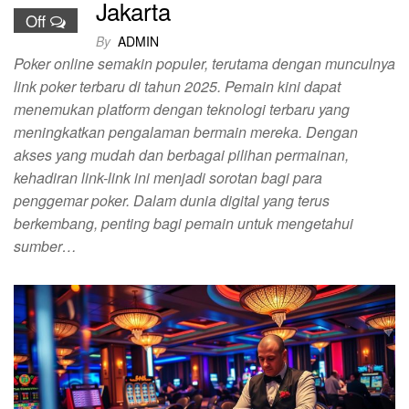
Jakarta
Off
By
ADMIN
Poker online semakin populer, terutama dengan munculnya
link poker terbaru di tahun 2025. Pemain kini dapat
menemukan platform dengan teknologi terbaru yang
meningkatkan pengalaman bermain mereka. Dengan
akses yang mudah dan berbagai pilihan permainan,
kehadiran link-link ini menjadi sorotan bagi para
penggemar poker. Dalam dunia digital yang terus
berkembang, penting bagi pemain untuk mengetahui
sumber…