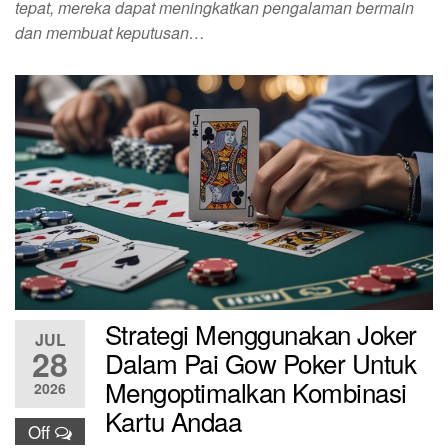
tepat, mereka dapat meningkatkan pengalaman bermain
dan membuat keputusan…
Strategi Menggunakan Joker
JUL
28
Dalam Pai Gow Poker Untuk
Mengoptimalkan Kombinasi
2026
Kartu Andaa
Off