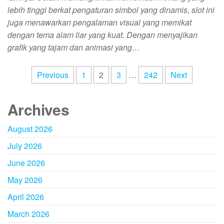
lebih tinggi berkat pengaturan simbol yang dinamis, slot ini
juga menawarkan pengalaman visual yang memikat
dengan tema alam liar yang kuat. Dengan menyajikan
grafik yang tajam dan animasi yang…
Posts
Previous
1
2
3
…
242
Next
pagination
Archives
August 2026
July 2026
June 2026
May 2026
April 2026
March 2026