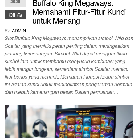
Buffalo King Megaways:
2026
Memahami Fitur-Fitur Kunci
Off
untuk Menang
By
ADMIN
Slot Buffalo King Megaways menampilkan simbol Wild dan
Scatter yang memiliki peran penting dalam meningkatkan
peluang kemenangan. Simbol Wild dapat menggantikan
simbol lain untuk membantu menyusun kombinasi yang
lebih menguntungkan, sementara simbol Scatter memicu
fitur bonus yang menarik. Memahami fungsi kedua simbol
ini adalah kunci untuk meningkatkan pengalaman bermain
dan meraih kemenangan besar. Dalam permainan…