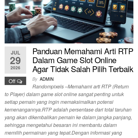
Panduan Memahami Arti RTP
JUL
29
Dalam Game Slot Online
Agar Tidak Salah Pilih Terbaik
2026
By
ADMIN
Off
Randompixels –Memahami arti RTP (Return
to Player) dalam game slot online sangat penting untuk
setiap pemain yang ingin memaksimalkan potensi
kemenangannya.RTP adalah persentase dari total taruhan
yang akan dikembalikan pemain ke dalam jangka panjang,
sehingga mengetahui besaran ini membantu dalam
memilih permainan yang tepat.Dengan informasi yang