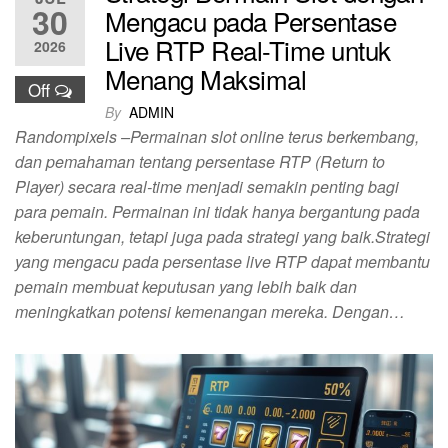
30
Mengacu pada Persentase
Live RTP Real-Time untuk
2026
Menang Maksimal
Off
By
ADMIN
Randompixels –Permainan slot online terus berkembang,
dan pemahaman tentang persentase RTP (Return to
Player) secara real-time menjadi semakin penting bagi
para pemain. Permainan ini tidak hanya bergantung pada
keberuntungan, tetapi juga pada strategi yang baik.Strategi
yang mengacu pada persentase live RTP dapat membantu
pemain membuat keputusan yang lebih baik dan
meningkatkan potensi kemenangan mereka. Dengan…