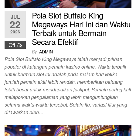
Pola Slot Buffalo King
JUL
22
Megaways Hari Ini dan Waktu
Terbaik untuk Bermain
2026
Secara Efektif
Off
By
ADMIN
Pola Slot Buffalo King Megaways telah menjadi pilihan
populer di kalangan pemain kasino online. Waktu terbaik
untuk bermain slot ini adalah pada malam hari ketika
jumlah pemain aktif lebih rendah, memberikan peluang
lebih besar untuk mendapatkan jackpot. Pemain sering kali
melaporkan pengalaman yang lebih menguntungkan
selama waktu-waktu tersebut. Selain itu, variasi fitur yang
ditawarkan oleh…