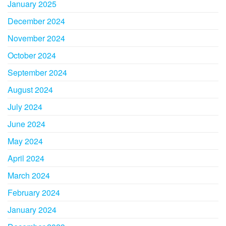
January 2025
December 2024
November 2024
October 2024
September 2024
August 2024
July 2024
June 2024
May 2024
April 2024
March 2024
February 2024
January 2024