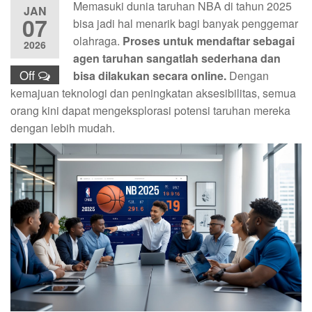
Memasuki dunia taruhan NBA di tahun 2025
JAN
07
bisa jadi hal menarik bagi banyak penggemar
olahraga.
Proses untuk mendaftar sebagai
2026
agen taruhan sangatlah sederhana dan
Off
bisa dilakukan secara online.
Dengan
kemajuan teknologi dan peningkatan aksesibilitas, semua
orang kini dapat mengeksplorasi potensi taruhan mereka
dengan lebih mudah.