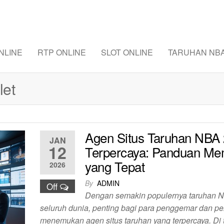
NLINE
RTP ONLINE
SLOT ONLINE
TARUHAN NB
let
Agen Situs Taruhan NBA
JAN
12
Terpercaya: Panduan Mem
yang Tepat
2026
By
ADMIN
Off
Dengan semakin populernya taruhan N
seluruh dunia, penting bagi para penggemar dan pe
menemukan agen situs taruhan yang terpercaya. Di