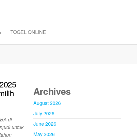
A
TOGEL ONLINE
 2025
Archives
ilih
August 2026
July 2026
BA di
June 2026
njudi untuk
May 2026
 tahun