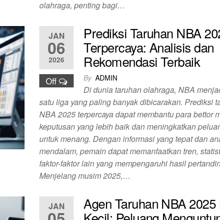
olahraga, penting bagi…
Prediksi Taruhan NBA 20
JAN
06
Terpercaya: Analisis dan
Rekomendasi Terbaik
2026
By
ADMIN
Off
Di dunia taruhan olahraga, NBA menja
satu liga yang paling banyak dibicarakan. Prediksi 
NBA 2025 terpercaya dapat membantu para bettor
keputusan yang lebih baik dan meningkatkan pelu
untuk menang. Dengan informasi yang tepat dan ana
mendalam, pemain dapat memanfaatkan tren, statist
faktor-faktor lain yang mempengaruhi hasil pertandi
Menjelang musim 2025,…
Agen Taruhan NBA 2025
JAN
05
Kecil: Peluang Menguntu