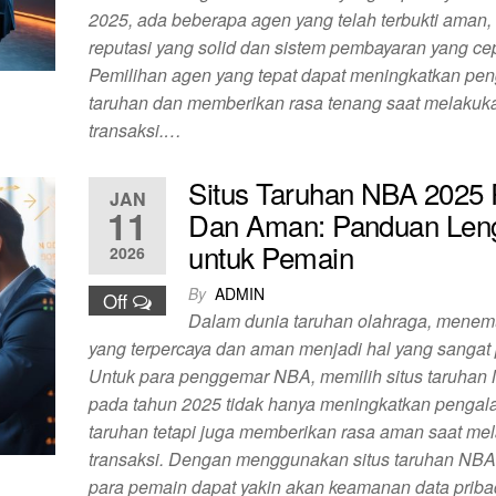
2025, ada beberapa agen yang telah terbukti aman
reputasi yang solid dan sistem pembayaran yang ce
Pemilihan agen yang tepat dapat meningkatkan pe
taruhan dan memberikan rasa tenang saat melakuk
transaksi.…
Situs Taruhan NBA 2025
JAN
11
Dan Aman: Panduan Len
untuk Pemain
2026
By
ADMIN
Off
Dalam dunia taruhan olahraga, menem
yang terpercaya dan aman menjadi hal yang sangat 
Untuk para penggemar NBA, memilih situs taruhan
pada tahun 2025 tidak hanya meningkatkan penga
taruhan tetapi juga memberikan rasa aman saat me
transaksi. Dengan menggunakan situs taruhan NBA
para pemain dapat yakin akan keamanan data prib