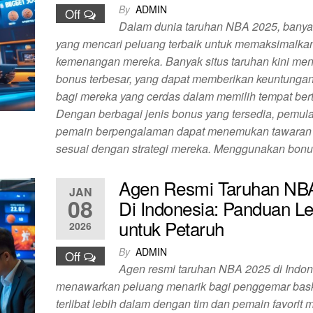
By
ADMIN
Off
Dalam dunia taruhan NBA 2025, bany
yang mencari peluang terbaik untuk memaksimalka
kemenangan mereka. Banyak situs taruhan kini me
bonus terbesar, yang dapat memberikan keuntungan 
bagi mereka yang cerdas dalam memilih tempat bert
Dengan berbagai jenis bonus yang tersedia, pemu
pemain berpengalaman dapat menemukan tawaran
sesuai dengan strategi mereka. Menggunakan bo
Agen Resmi Taruhan NB
JAN
08
Di Indonesia: Panduan L
untuk Petaruh
2026
By
ADMIN
Off
Agen resmi taruhan NBA 2025 di Indon
menawarkan peluang menarik bagi penggemar bask
terlibat lebih dalam dengan tim dan pemain favorit 