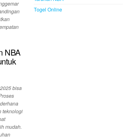
penggemar
Togel Online
tandingan
atkan
sempatan
an NBA
untuk
 2025 bisa
 Proses
ederhana
 teknologi
pat
bih mudah.
ruhan