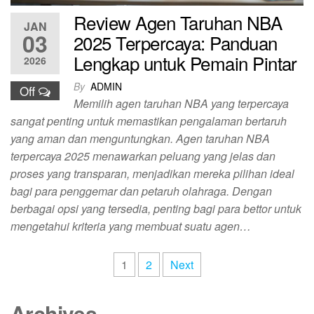
Review Agen Taruhan NBA
JAN
03
2025 Terpercaya: Panduan
Lengkap untuk Pemain Pintar
2026
By
ADMIN
Off
Memilih agen taruhan NBA yang terpercaya
sangat penting untuk memastikan pengalaman bertaruh
yang aman dan menguntungkan. Agen taruhan NBA
terpercaya 2025 menawarkan peluang yang jelas dan
proses yang transparan, menjadikan mereka pilihan ideal
bagi para penggemar dan petaruh olahraga. Dengan
berbagai opsi yang tersedia, penting bagi para bettor untuk
mengetahui kriteria yang membuat suatu agen…
Posts
1
2
Next
pagination
Archives