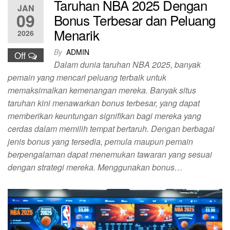
Taruhan NBA 2025 Dengan
JAN
09
Bonus Terbesar dan Peluang
Menarik
2026
By
ADMIN
Off
Dalam dunia taruhan NBA 2025, banyak
pemain yang mencari peluang terbaik untuk
memaksimalkan kemenangan mereka. Banyak situs
taruhan kini menawarkan bonus terbesar, yang dapat
memberikan keuntungan signifikan bagi mereka yang
cerdas dalam memilih tempat bertaruh. Dengan berbagai
jenis bonus yang tersedia, pemula maupun pemain
berpengalaman dapat menemukan tawaran yang sesuai
dengan strategi mereka. Menggunakan bonus…