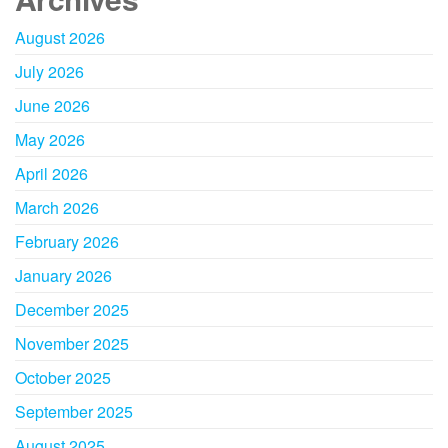
August 2026
July 2026
June 2026
May 2026
April 2026
March 2026
February 2026
January 2026
December 2025
November 2025
October 2025
September 2025
August 2025