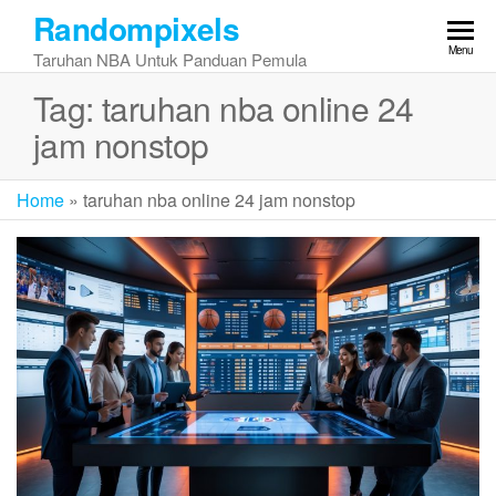
Skip
Randompixels
to
Menu
Taruhan NBA Untuk Panduan Pemula
the
content
Tag:
taruhan nba online 24
jam nonstop
Home
»
taruhan nba online 24 jam nonstop