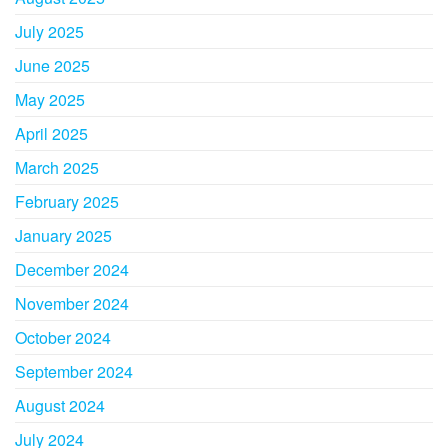
July 2025
June 2025
May 2025
April 2025
March 2025
February 2025
January 2025
December 2024
November 2024
October 2024
September 2024
August 2024
July 2024