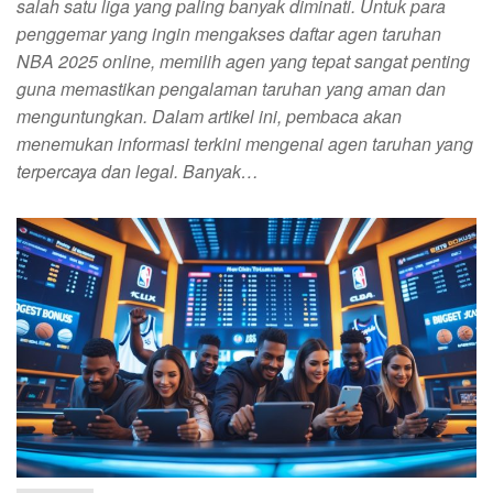
salah satu liga yang paling banyak diminati. Untuk para
penggemar yang ingin mengakses daftar agen taruhan
NBA 2025 online, memilih agen yang tepat sangat penting
guna memastikan pengalaman taruhan yang aman dan
menguntungkan. Dalam artikel ini, pembaca akan
menemukan informasi terkini mengenai agen taruhan yang
terpercaya dan legal. Banyak…