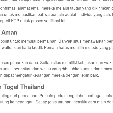
nfirmasi alamat email mereka melalui tautan yang dikirimkan o
lukan untuk memastikan bahwa pemain adalah individu yang sah.
erti KTP untuk proses verifikasi ini.
a Aman
deposit untuk memulai permainan. Banyak situs menawarkan be
-wallet, dan kartu kredit. Pemain harus memilih metode yang pa
ses penarikan dana. Setiap situs memiliki kebijakan dan wakt
 untuk penarikan dan waktu yang dibutuhkan untuk dana mas
in dapat mengatur keuangan mereka dengan lebih baik.
 Togel Thailand
ing dari permainan. Pemain perlu mengetahui berbagai jenis
hitung kemenangan. Setiap jenis taruhan memiliki cara main da