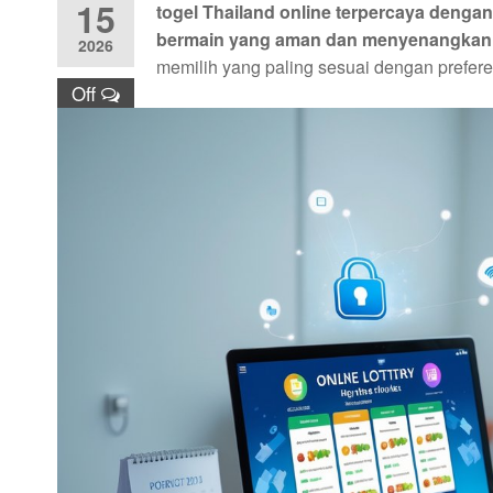
15
togel Thailand online terpercaya deng
bermain yang aman dan menyenangkan
2026
memilih yang paling sesuai dengan prefere
Off