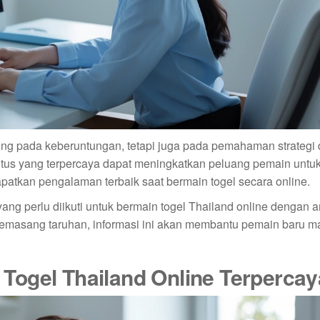
ung pada keberuntungan, tetapi juga pada pemahaman strategi 
itus yang terpercaya dapat meningkatkan peluang pemain untu
atkan pengalaman terbaik saat bermain togel secara online.
yang perlu diikuti untuk bermain togel Thailand online dengan
 memasang taruhan, informasi ini akan membantu pemain baru 
Togel Thailand Online Terpercay