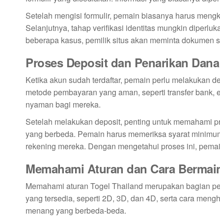
Setelah mengisi formulir, pemain biasanya harus mengko
Selanjutnya, tahap verifikasi identitas mungkin diper
beberapa kasus, pemilik situs akan meminta dokumen sep
Proses Deposit dan Penarikan Dan
Ketika akun sudah terdaftar, pemain perlu melakukan 
metode pembayaran yang aman, seperti transfer bank, e
nyaman bagi mereka.
Setelah melakukan deposit, penting untuk memahami pro
yang berbeda. Pemain harus memeriksa syarat minimum
rekening mereka. Dengan mengetahui proses ini, pema
Memahami Aturan dan Cara Bermain
Memahami aturan Togel Thailand merupakan bagian pent
yang tersedia, seperti 2D, 3D, dan 4D, serta cara meng
menang yang berbeda-beda.