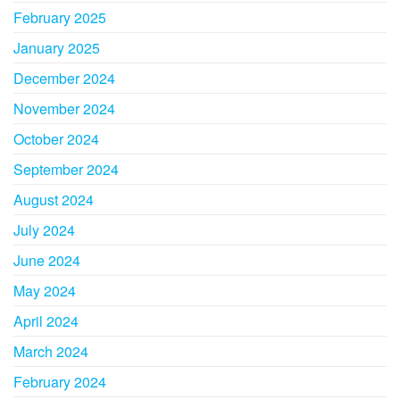
February 2025
January 2025
December 2024
November 2024
October 2024
September 2024
August 2024
July 2024
June 2024
May 2024
April 2024
March 2024
February 2024