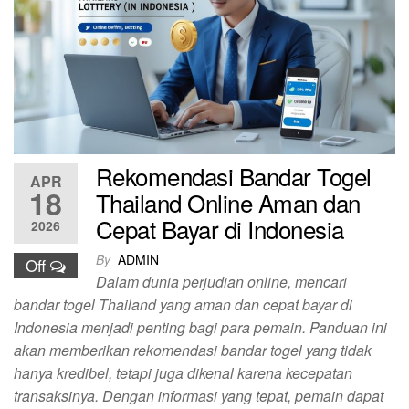
Rekomendasi Bandar Togel
APR
18
Thailand Online Aman dan
Cepat Bayar di Indonesia
2026
By
ADMIN
Off
Dalam dunia perjudian online, mencari
bandar togel Thailand yang aman dan cepat bayar di
Indonesia menjadi penting bagi para pemain. Panduan ini
akan memberikan rekomendasi bandar togel yang tidak
hanya kredibel, tetapi juga dikenal karena kecepatan
transaksinya. Dengan informasi yang tepat, pemain dapat