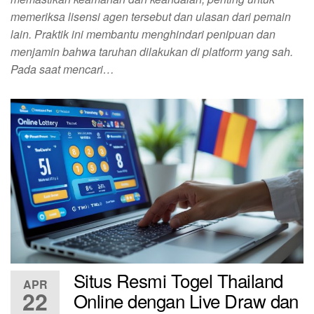
memeriksa lisensi agen tersebut dan ulasan dari pemain
lain. Praktik ini membantu menghindari penipuan dan
menjamin bahwa taruhan dilakukan di platform yang sah.
Pada saat mencari…
Situs Resmi Togel Thailand
APR
22
Online dengan Live Draw dan