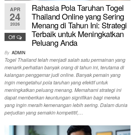
Rahasia Pola Taruhan Togel
APR
24
Thailand Online yang Sering
Menang di Tahun Ini: Strategi
2026
Terbaik untuk Meningkatkan
Off
Peluang Anda
By
ADMIN
Togel Thailand telah menjadi salah satu permainan yang
menarik perhatian banyak orang di tahun ini, terutama di
kalangan penggemar judi online. Banyak pemain yang
ingin mengetahui pola taruhan yang efektif untuk
meningkatkan peluang menang. Memahami strategi ini
dapat memberikan keuntungan signifikan bagi mereka
yang ingin meraih kemenangan lebih sering. Dalam dunia
perjudian yang semakin kompetitif,…