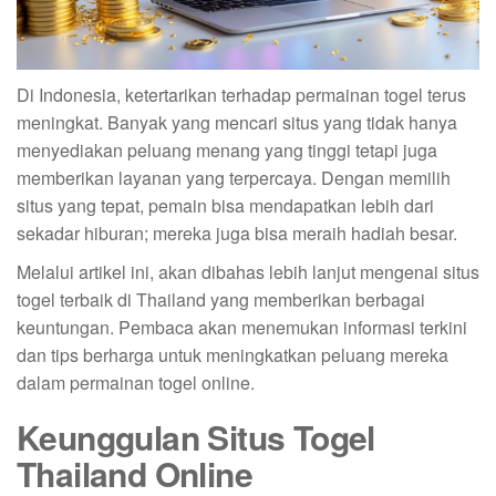
Di Indonesia, ketertarikan terhadap permainan togel terus
meningkat. Banyak yang mencari situs yang tidak hanya
menyediakan peluang menang yang tinggi tetapi juga
memberikan layanan yang terpercaya. Dengan memilih
situs yang tepat, pemain bisa mendapatkan lebih dari
sekadar hiburan; mereka juga bisa meraih hadiah besar.
Melalui artikel ini, akan dibahas lebih lanjut mengenai situs
togel terbaik di Thailand yang memberikan berbagai
keuntungan. Pembaca akan menemukan informasi terkini
dan tips berharga untuk meningkatkan peluang mereka
dalam permainan togel online.
Keunggulan Situs Togel
Thailand Online