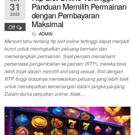
31
Panduan Memilih Permainan
dengan Pembayaran
2025
Maksimal
Off
By
ADMIN
Mencari tahu tentang rtp slot online tertinggi dapat menjadi
kunci untuk meningkatkan peluang bermain dan
memenangkan permainan. Saat pemain memahami
persentase pengembalian ke pemain (RTP), mereka bisa
lebih bijak dalam memilih slot yang sesuai. Slot dengan
RTP tinggi biasanya menawarkan peluang yang lebih baik
untuk mendapatkan kemenangan dalam jangka panjang.
Dalam dunia perjudian online, tidak…