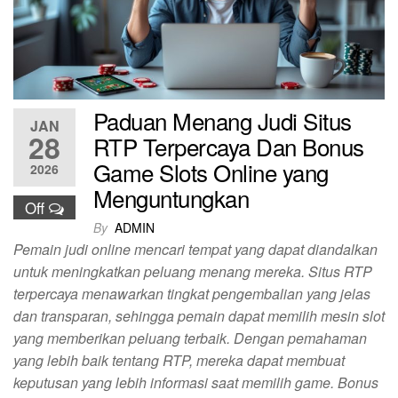
Paduan Menang Judi Situs
JAN
28
RTP Terpercaya Dan Bonus
Game Slots Online yang
2026
Menguntungkan
Off
By
ADMIN
Pemain judi online mencari tempat yang dapat diandalkan
untuk meningkatkan peluang menang mereka. Situs RTP
terpercaya menawarkan tingkat pengembalian yang jelas
dan transparan, sehingga pemain dapat memilih mesin slot
yang memberikan peluang terbaik. Dengan pemahaman
yang lebih baik tentang RTP, mereka dapat membuat
keputusan yang lebih informasi saat memilih game. Bonus