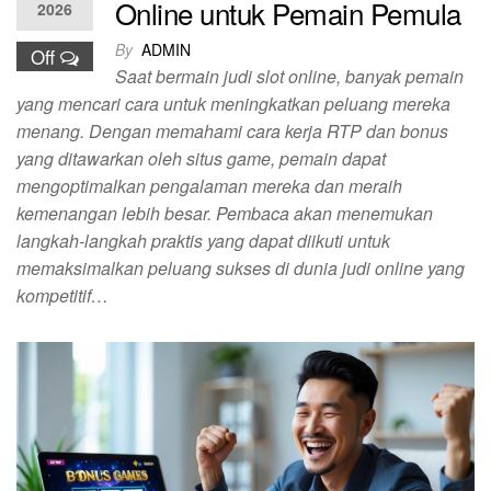
Online untuk Pemain Pemula
2026
By
ADMIN
Off
Saat bermain judi slot online, banyak pemain
yang mencari cara untuk meningkatkan peluang mereka
menang. Dengan memahami cara kerja RTP dan bonus
yang ditawarkan oleh situs game, pemain dapat
mengoptimalkan pengalaman mereka dan meraih
kemenangan lebih besar. Pembaca akan menemukan
langkah-langkah praktis yang dapat diikuti untuk
memaksimalkan peluang sukses di dunia judi online yang
kompetitif…