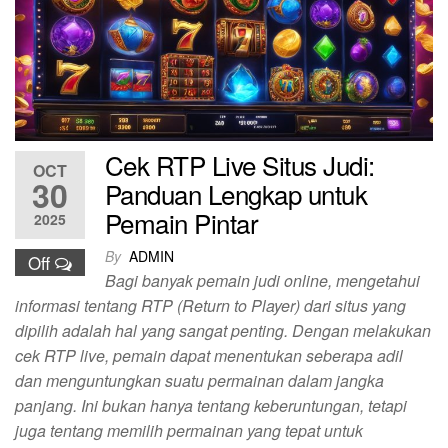
Cek RTP Live Situs Judi:
OCT
30
Panduan Lengkap untuk
Pemain Pintar
2025
By
ADMIN
Off
Bagi banyak pemain judi online, mengetahui
informasi tentang RTP (Return to Player) dari situs yang
dipilih adalah hal yang sangat penting. Dengan melakukan
cek RTP live, pemain dapat menentukan seberapa adil
dan menguntungkan suatu permainan dalam jangka
panjang. Ini bukan hanya tentang keberuntungan, tetapi
juga tentang memilih permainan yang tepat untuk