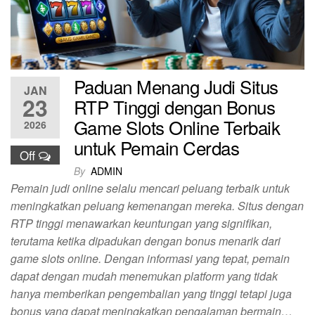
Paduan Menang Judi Situs
JAN
23
RTP Tinggi dengan Bonus
Game Slots Online Terbaik
2026
untuk Pemain Cerdas
Off
By
ADMIN
Pemain judi online selalu mencari peluang terbaik untuk
meningkatkan peluang kemenangan mereka. Situs dengan
RTP tinggi menawarkan keuntungan yang signifikan,
terutama ketika dipadukan dengan bonus menarik dari
game slots online. Dengan informasi yang tepat, pemain
dapat dengan mudah menemukan platform yang tidak
hanya memberikan pengembalian yang tinggi tetapi juga
bonus yang dapat meningkatkan pengalaman bermain…