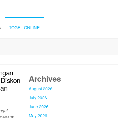
A
TOGEL ONLINE
ngan
Archives
 Diskon
man
August 2026
July 2026
June 2026
angat
May 2026
menarik