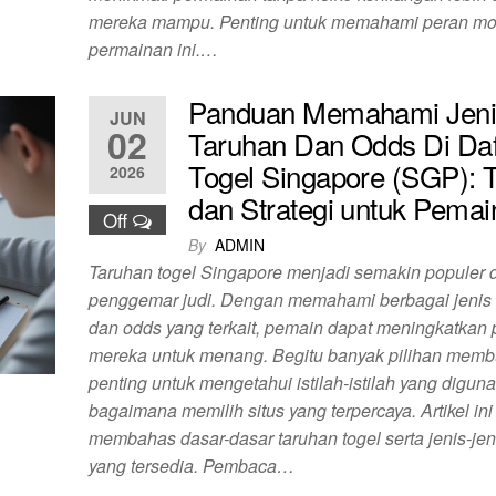
mereka mampu. Penting untuk memahami peran mo
permainan ini.…
Panduan Memahami Jeni
JUN
02
Taruhan Dan Odds Di Daf
Togel Singapore (SGP): 
2026
dan Strategi untuk Pemai
Off
By
ADMIN
Taruhan togel Singapore menjadi semakin populer 
penggemar judi. Dengan memahami berbagai jenis 
dan odds yang terkait, pemain dapat meningkatkan
mereka untuk menang. Begitu banyak pilihan memb
penting untuk mengetahui istilah-istilah yang digun
bagaimana memilih situs yang terpercaya. Artikel in
membahas dasar-dasar taruhan togel serta jenis-jen
yang tersedia. Pembaca…