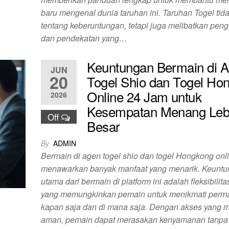
baru mengenal dunia taruhan ini. Taruhan Togel tid
tentang keberuntungan, tetapi juga melibatkan pen
dan pendekatan yang…
Keuntungan Bermain di 
JUN
20
Togel Shio dan Togel Ho
Online 24 Jam untuk
2026
Kesempatan Menang Leb
Off
Besar
By
ADMIN
Bermain di agen togel shio dan togel Hongkong onl
menawarkan banyak manfaat yang menarik. Keunt
utama dari bermain di platform ini adalah fleksibilita
yang memungkinkan pemain untuk menikmati perm
kapan saja dan di mana saja. Dengan akses yang 
aman, pemain dapat merasakan kenyamanan tanpa