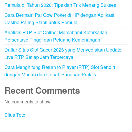
Pemula di Tahun 2026: Tips dan Trik Menang Sukses
Cara Bermain Pai Gow Poker di HP dengan Aplikasi
Casino Paling Stabil untuk Pemula
Analisis RTP Slot Online: Memahami Keterkaitan
Persentase Tinggi dan Peluang Kemenangan
Daftar Situs Slot Gacor 2026 yang Menyediakan Update
Live RTP Setiap Jam Terpercaya
Cara Menghitung Return to Player (RTP) Slot Sendiri
dengan Mudah dan Cepat: Panduan Praktis
Recent Comments
No comments to show.
Situs Toto