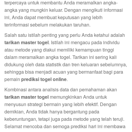
terpercaya untuk membantu Anda meramalkan angka-
angka yang mungkin keluar. Dengan mengikuti informasi
ini, Anda dapat membuat keputusan yang lebih
terinformasi sebelum melakukan taruhan.
Salah satu istilah penting yang perlu Anda ketahui adalah
tarikan master togel
. Istilah ini mengacu pada individu
atau metode yang diakui memiliki kemampuan tinggi
dalam meramalkan angka togel. Tarikan ini sering kali
didukung oleh data statistik dan tren keluaran sebelumnya,
sehingga bisa menjadi acuan yang bermanfaat bagi para
pemain
prediksi togel online
.
Kombinasi antara analisis data dan pemahaman akan
tarikan master togel
memungkinkan Anda untuk
menyusun strategi bermain yang lebih efektif. Dengan
demikian, Anda tidak hanya bergantung pada
keberuntungan, tetapi juga pada metode yang telah teruji.
Selamat mencoba dan semoga prediksi hari ini membawa