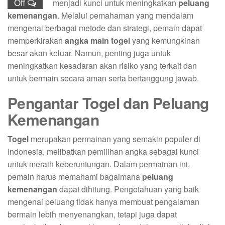
Off
menjadi kunci untuk meningkatkan
peluang
kemenangan
. Melalui pemahaman yang mendalam
mengenai berbagai metode dan strategi, pemain dapat
memperkirakan
angka main togel
yang kemungkinan
besar akan keluar. Namun, penting juga untuk
meningkatkan kesadaran akan risiko yang terkait dan
untuk bermain secara aman serta bertanggung jawab.
Pengantar Togel dan Peluang
Kemenangan
Togel
merupakan permainan yang semakin populer di
Indonesia, melibatkan pemilihan angka sebagai kunci
untuk meraih keberuntungan. Dalam permainan ini,
pemain harus memahami bagaimana
peluang
kemenangan
dapat dihitung. Pengetahuan yang baik
mengenai peluang tidak hanya membuat pengalaman
bermain lebih menyenangkan, tetapi juga dapat