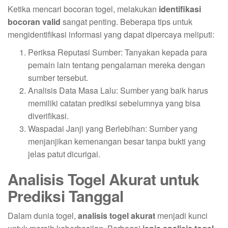
Ketika mencari bocoran togel, melakukan
identifikasi
bocoran valid
sangat penting. Beberapa tips untuk
mengidentifikasi informasi yang dapat dipercaya meliputi:
Periksa Reputasi Sumber: Tanyakan kepada para
pemain lain tentang pengalaman mereka dengan
sumber tersebut.
Analisis Data Masa Lalu: Sumber yang baik harus
memiliki catatan prediksi sebelumnya yang bisa
diverifikasi.
Waspadai Janji yang Berlebihan: Sumber yang
menjanjikan kemenangan besar tanpa bukti yang
jelas patut dicurigai.
Analisis Togel Akurat untuk
Prediksi Tanggal
Dalam dunia togel,
analisis togel akurat
menjadi kunci