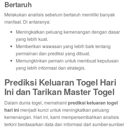
Bertaruh
Melakukan analisis sebelum bertaruh memiliki banyak
manfaat. Di antaranya:
Meningkatkan peluang kemenangan dengan dasar
yang lebih kuat.
Memberikan wawasan yang lebih baik tentang
permainan dan prediksi yang dibuat.
Memungkinkan pemain untuk membuat keputusan
yang lebih informasi dan strategis.
Prediksi Keluaran Togel Hari
Ini dan Tarikan Master Togel
Dalam dunia togel, memahami
prediksi keluaran togel
hari ini
menjadi kunci untuk meningkatkan peluang
kemenangan. Hari ini, kami mempersembahkan analisis
terkini berdasarkan data dan informasi dari sumber-sumber