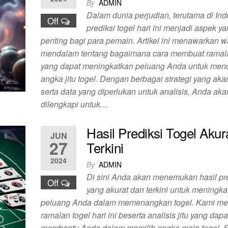
By
ADMIN
Dalam dunia perjudian, terutama di Ind
Off
prediksi togel hari ini menjadi aspek y
penting bagi para pemain. Artikel ini menawarkan
mendalam tentang bagaimana cara membuat ramala
yang dapat meningkatkan peluang Anda untuk men
angka jitu togel. Dengan berbagai strategi yang aka
serta data yang diperlukan untuk analisis, Anda aka
dilengkapi untuk…
Hasil Prediksi Togel Akur
JUN
27
Terkini
2024
By
ADMIN
Di sini Anda akan menemukan hasil pre
Off
yang akurat dan terkini untuk meningk
peluang Anda dalam memenangkan togel. Kami m
ramalan togel hari ini beserta analisis jitu yang dapa
membantu Anda dalam memilih angka main togel. 