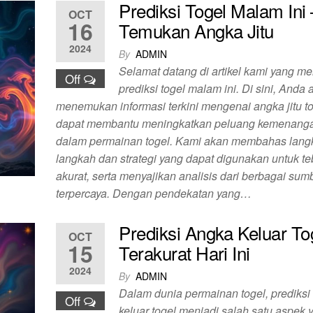
Prediksi Togel Malam Ini 
OCT
16
Temukan Angka Jitu
2024
By
ADMIN
Selamat datang di artikel kami yang 
Off
prediksi togel malam ini. Di sini, Anda
menemukan informasi terkini mengenai angka jitu t
dapat membantu meningkatkan peluang kemenang
dalam permainan togel. Kami akan membahas lang
langkah dan strategi yang dapat digunakan untuk te
akurat, serta menyajikan analisis dari berbagai sum
terpercaya. Dengan pendekatan yang…
Prediksi Angka Keluar To
OCT
15
Terakurat Hari Ini
2024
By
ADMIN
Dalam dunia permainan togel, prediksi
Off
keluar togel menjadi salah satu aspek 