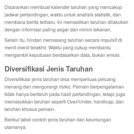
Disarankan membuat kalender taruhan yang mencakup
jadwal pertandingan, waktu untuk analisis statistik, dan
membaca berita terbaru. Ini memastikan taruhan dilakukan
dengan informasi paling segar dan minim tekanan.
Selain itu, hindari memasang taruhan secara impulsif di
menit-menit terakhir. Waktu yang cukup membantu
mengambil keputusan berdasarkan data, bukan emosi.
Diversifikasi Jenis Taruhan
Diversifikasi jenis taruhan bisa memperluas peluang
menang dan mengurangi risiko. Pemain berpengalaman
tidak hanya bertaruh pada hasil pertandingan, tetapi juga
memasukkan taruhan seperti Over/Under, handicap, dan
taruhan khusus pemain.
Berikut tabel contoh jenis taruhan dan keuntungan
utamanya: