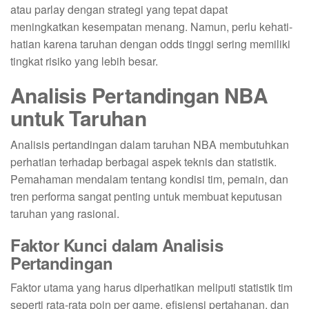
atau parlay dengan strategi yang tepat dapat
meningkatkan kesempatan menang. Namun, perlu kehati-
hatian karena taruhan dengan odds tinggi sering memiliki
tingkat risiko yang lebih besar.
Analisis Pertandingan NBA
untuk Taruhan
Analisis pertandingan dalam taruhan NBA membutuhkan
perhatian terhadap berbagai aspek teknis dan statistik.
Pemahaman mendalam tentang kondisi tim, pemain, dan
tren performa sangat penting untuk membuat keputusan
taruhan yang rasional.
Faktor Kunci dalam Analisis
Pertandingan
Faktor utama yang harus diperhatikan meliputi statistik tim
seperti rata-rata poin per game, efisiensi pertahanan, dan