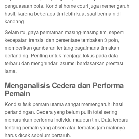
penguasaan bola. Kondisi home court juga memengaruhi
hasil, karena beberapa tim lebih kuat saat bermain di
kandang.
Selain itu, gaya permainan masing-masing tim, seperti
kecepatan transisi dan persentase tembakan 3 poin,
memberikan gambaran tentang bagaimana tim akan
bertanding. Penting untuk menjaga fokus pada data
terbaru dan menghindari asumsi berdasarkan prestasi
lama.
Menganalisis Cedera dan Performa
Pemain
Kondisi fisik pemain utama sangat memengaruhi hasil
pertandingan. Cedera yang belum pulih total sering
menurunkan performa individu maupun tim. Data terbaru
tentang pemain yang absen atau terbatas jam mainnya
harus dicek sebelum bertaruh.