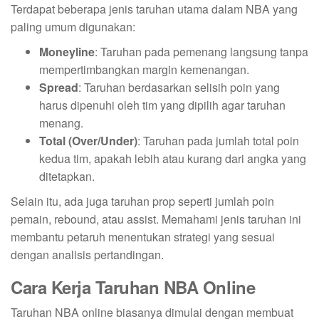
Terdapat beberapa jenis taruhan utama dalam NBA yang
paling umum digunakan:
Moneyline
: Taruhan pada pemenang langsung tanpa
mempertimbangkan margin kemenangan.
Spread
: Taruhan berdasarkan selisih poin yang
harus dipenuhi oleh tim yang dipilih agar taruhan
menang.
Total (Over/Under)
: Taruhan pada jumlah total poin
kedua tim, apakah lebih atau kurang dari angka yang
ditetapkan.
Selain itu, ada juga taruhan prop seperti jumlah poin
pemain, rebound, atau assist. Memahami jenis taruhan ini
membantu petaruh menentukan strategi yang sesuai
dengan analisis pertandingan.
Cara Kerja Taruhan NBA Online
Taruhan NBA online biasanya dimulai dengan membuat