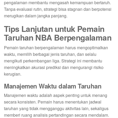
pengalaman membantu mengasah kemampuan bertaruh.
Tanpa evaluasi rutin, strategi bisa stagnan dan berpotensi
merugikan dalam jangka panjang.
Tips Lanjutan untuk Pemain
Taruhan NBA Berpengalaman
Pemain taruhan berpengalaman harus mengoptimalkan
waktu, memilih berbagai jenis taruhan, dan selalu
mengikuti perkembangan liga. Strategi ini membantu
meningkatkan akurasi prediksi dan mengurangi risiko
kerugian.
Manajemen Waktu dalam Taruhan
Manajemen waktu adalah aspek penting untuk menang
secara konsisten. Pemain harus menentukan jadwal
taruhan yang tidak mengganggu aktivitas lain, sekaligus
memberi ruang analisis pertandingan secara mendalam.