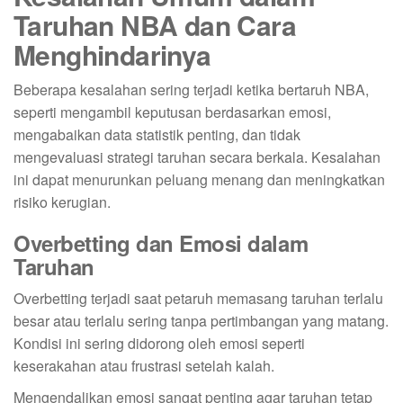
Taruhan NBA dan Cara
Menghindarinya
Beberapa kesalahan sering terjadi ketika bertaruh NBA,
seperti mengambil keputusan berdasarkan emosi,
mengabaikan data statistik penting, dan tidak
mengevaluasi strategi taruhan secara berkala. Kesalahan
ini dapat menurunkan peluang menang dan meningkatkan
risiko kerugian.
Overbetting dan Emosi dalam
Taruhan
Overbetting terjadi saat petaruh memasang taruhan terlalu
besar atau terlalu sering tanpa pertimbangan yang matang.
Kondisi ini sering didorong oleh emosi seperti
keserakahan atau frustrasi setelah kalah.
Mengendalikan emosi sangat penting agar taruhan tetap