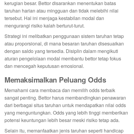
kerugian besar. Bettor disarankan menentukan batas
taruhan harian atau mingguan dan tidak melebihi nilai
tersebut. Hal ini menjaga kestabilan modal dan
mengurangi risiko kalah berturut-turut.
Strategi ini melibatkan penggunaan sistem taruhan tetap
atau proporsional, di mana besaran taruhan disesuaikan
dengan saldo yang tersedia. Disiplin dalam mengikuti
aturan pengelolaan modal membantu bettor tetap fokus
dan mencegah keputusan emosional.
Memaksimalkan Peluang Odds
Memahami cara membaca dan memilih odds terbaik
sangat penting. Bettor harus membandingkan penawaran
dari berbagai situs taruhan untuk mendapatkan nilai odds
yang menguntungkan. Odds yang lebih tinggi memberikan
potensi keuntungan lebih besar meski risiko tetap ada.
Selain itu, memanfaatkan jenis taruhan seperti handicap