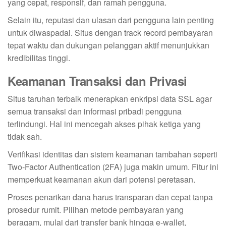
yang cepat, responsif, dan ramah pengguna.
Selain itu, reputasi dan ulasan dari pengguna lain penting
untuk diwaspadai. Situs dengan track record pembayaran
tepat waktu dan dukungan pelanggan aktif menunjukkan
kredibilitas tinggi.
Keamanan Transaksi dan Privasi
Situs taruhan terbaik menerapkan enkripsi data SSL agar
semua transaksi dan informasi pribadi pengguna
terlindungi. Hal ini mencegah akses pihak ketiga yang
tidak sah.
Verifikasi identitas dan sistem keamanan tambahan seperti
Two-Factor Authentication (2FA) juga makin umum. Fitur ini
memperkuat keamanan akun dari potensi peretasan.
Proses penarikan dana harus transparan dan cepat tanpa
prosedur rumit. Pilihan metode pembayaran yang
beragam, mulai dari transfer bank hingga e-wallet,