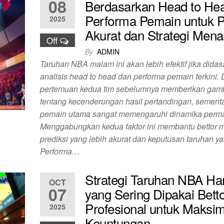
08
Berdasarkan Head to He
Performa Pemain untuk P
2025
Akurat dan Strategi Men
Off
By
ADMIN
Taruhan NBA malam ini akan lebih efektif jika dida
analisis head to head dan performa pemain terkini. 
pertemuan kedua tim sebelumnya memberikan gam
tentang kecenderungan hasil pertandingan, sementa
pemain utama sangat memengaruhi dinamika perm
Menggabungkan kedua faktor ini membantu bettor
prediksi yang lebih akurat dan keputusan taruhan ya
Performa…
Strategi Taruhan NBA Ha
OCT
07
yang Sering Dipakai Bett
Profesional untuk Maksi
2025
Keuntungan