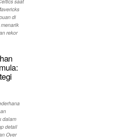
Celtics saat
Mavericks
puan di
 menarik
an rekor
uhan
mula:
tegi
ederhana
han
ak dalam
p detail
an Over