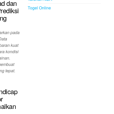
ad dan
Togel Online
rediksi
ang
sarkan pada
Data
baran kuat
ra kondisi
ainan.
 membuat
ng tepat.
ndicap
or
malkan