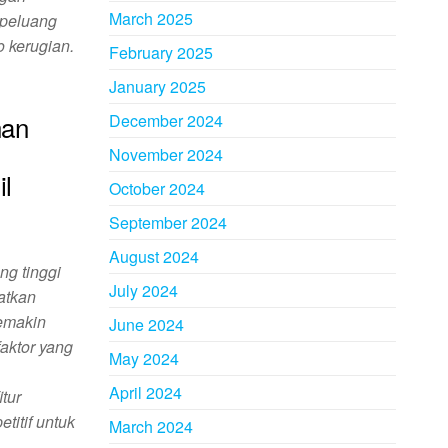
March 2025
 peluang
 kerugian.
February 2025
January 2025
han
December 2024
November 2024
il
October 2024
September 2024
August 2024
ng tinggi
July 2024
atkan
emakin
June 2024
aktor yang
May 2024
April 2024
itur
itif untuk
March 2024