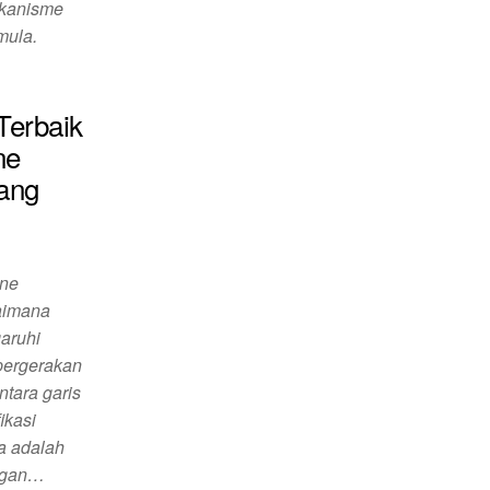
kanisme
mula.
Terbaik
ne
ang
ine
aimana
aruhi
pergerakan
ntara garis
ikasi
a adalah
engan…