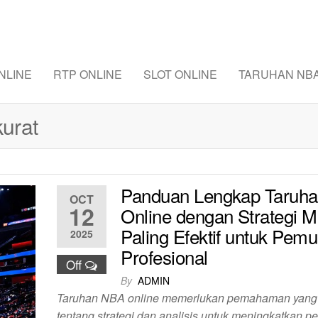
NLINE
RTP ONLINE
SLOT ONLINE
TARUHAN NB
kurat
Panduan Lengkap Taruh
OCT
12
Online dengan Strategi 
Paling Efektif untuk Pemu
2025
Profesional
Off
By
ADMIN
Taruhan NBA online memerlukan pemahaman yang 
tentang strategi dan analisis untuk meningkatkan p