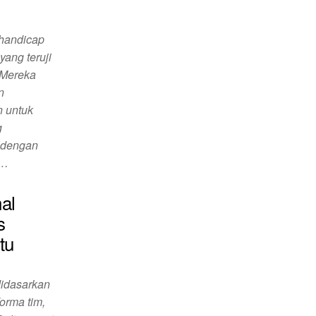
 handicap
yang teruji
 Mereka
n
n untuk
g
f dengan
t…
al
s
tu
didasarkan
orma tim,