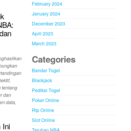
February 2024
January 2024
uk
NBA:
December 2023
 dan
April 2023
March 2023
Categories
enghasilkan
abungkan
Bandar Togel
ertandingan
ektif,
Blackjack
 tentang
Pediksi Togel
ur dan
Poker Online
am data,
Rtp Online
Slot Online
Ini
Taruhan NBA