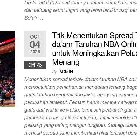
Under adalah kemudahannya dalam memahami me
dan peluang keuntungan yang lebih terukur bagi pe
Selain…
Trik Menentukan Spread 
OCT
04
dalam Taruhan NBA Onli
untuk Meningkatkan Pelu
2025
Menang
Off
By
ADMIN
Menentukan spread terbaik dalam taruhan NBA onl
membutuhkan pemahaman mendalam tentang bag
garis taruhan bergerak dan faktor apa yang memeng
perubahan tersebut. Pemain harus memperhatikan 
garis dari waktu ke waktu, termasuk perbandingan a
pembukaan dan garis penutupan, untuk mengidentif
peluang yang paling menguntungkan. Strategi utam
mencari spread yang memberikan nilai tertinggi d