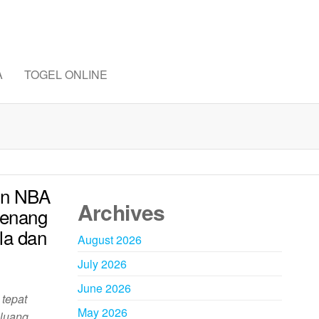
A
TOGEL ONLINE
an NBA
Archives
Menang
la dan
August 2026
July 2026
June 2026
tepat
May 2026
eluang