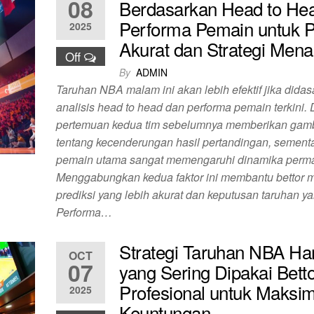
08
Berdasarkan Head to He
Performa Pemain untuk P
2025
Akurat dan Strategi Men
Off
By
ADMIN
Taruhan NBA malam ini akan lebih efektif jika dida
analisis head to head dan performa pemain terkini. 
pertemuan kedua tim sebelumnya memberikan gam
tentang kecenderungan hasil pertandingan, sementa
pemain utama sangat memengaruhi dinamika perm
Menggabungkan kedua faktor ini membantu bettor
prediksi yang lebih akurat dan keputusan taruhan ya
Performa…
Strategi Taruhan NBA Ha
OCT
07
yang Sering Dipakai Bett
Profesional untuk Maksi
2025
Keuntungan