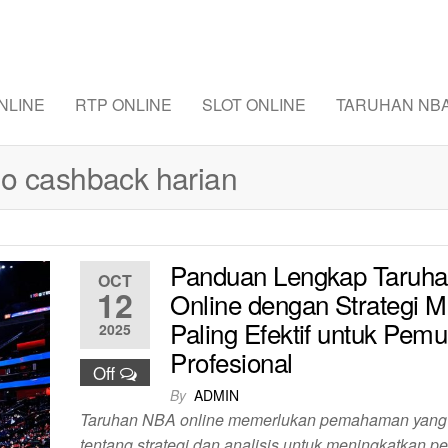
NLINE
RTP ONLINE
SLOT ONLINE
TARUHAN NB
o cashback harian
Panduan Lengkap Taruh
OCT
12
Online dengan Strategi 
Paling Efektif untuk Pemu
2025
Profesional
Off
By
ADMIN
Taruhan NBA online memerlukan pemahaman yang 
tentang strategi dan analisis untuk meningkatkan p