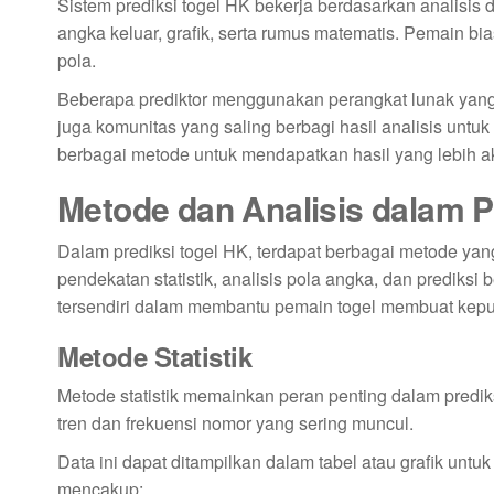
Sistem prediksi togel HK bekerja berdasarkan analisis
angka keluar, grafik, serta rumus matematis. Pemain b
pola.
Beberapa prediktor menggunakan perangkat lunak yang d
juga komunitas yang saling berbagi hasil analisis unt
berbagai metode untuk mendapatkan hasil yang lebih ak
Metode dan Analisis dalam P
Dalam prediksi togel HK, terdapat berbagai metode yan
pendekatan statistik, analisis pola angka, dan prediks
tersendiri dalam membantu pemain togel membuat keput
Metode Statistik
Metode statistik memainkan peran penting dalam prediksi
tren dan frekuensi nomor yang sering muncul.
Data ini dapat ditampilkan dalam tabel atau grafik unt
mencakup: