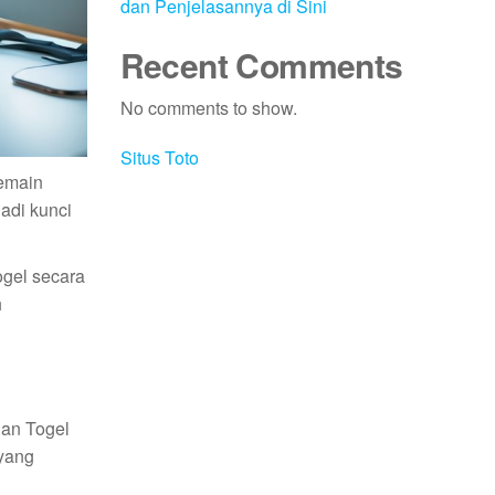
dan Penjelasannya di Sini
Recent Comments
No comments to show.
Situs Toto
pemain
adi kunci
gel secara
h
ian Togel
 yang