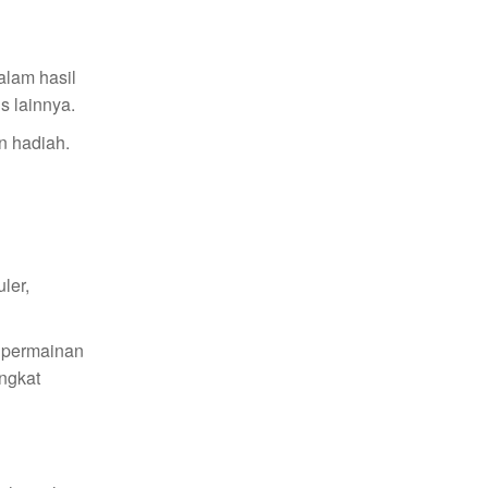
alam hasil
s lainnya.
n hadiah.
ler,
t permainan
ngkat