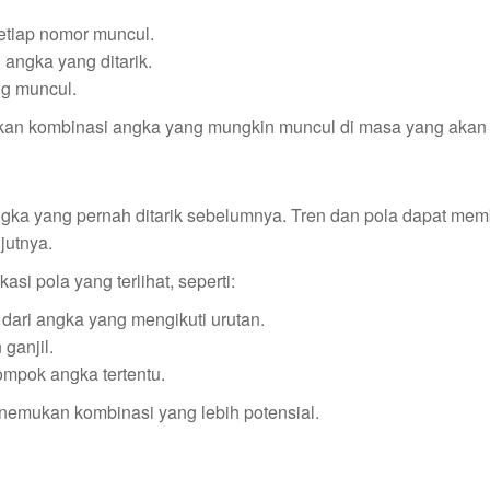
etiap nomor muncul.
i angka yang ditarik.
ng muncul.
kan kombinasi angka yang mungkin muncul di masa yang akan 
gka yang pernah ditarik sebelumnya. Tren dan pola dapat me
jutnya.
asi pola yang terlihat, seperti:
 dari angka yang mengikuti urutan.
ganjil.
ompok angka tertentu.
nemukan kombinasi yang lebih potensial.