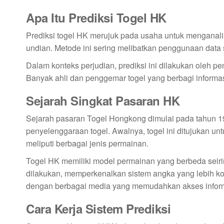
Apa Itu Prediksi Togel HK
Prediksi togel HK merujuk pada usaha untuk menganal
undian. Metode ini sering melibatkan penggunaan data st
Dalam konteks perjudian, prediksi ini dilakukan ole
Banyak ahli dan penggemar togel yang berbagi informasi
Sejarah Singkat Pasaran HK
Sejarah pasaran Togel Hongkong dimulai pada tahun 1
penyelenggaraan togel. Awalnya, togel ini ditujukan un
meliputi berbagai jenis permainan.
Togel HK memiliki model permainan yang berbeda seiri
dilakukan, memperkenalkan sistem angka yang lebih ko
dengan berbagai media yang memudahkan akses infor
Cara Kerja Sistem Prediksi