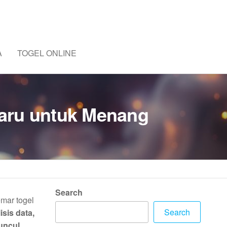
A
TOGEL ONLINE
rbaru untuk Menang
Search
mar togel
Search
isis data,
uncul.