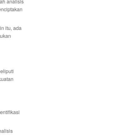
ah analisis
enciptakan
n itu, ada
dukan
liputi
kuatan
ntifikasi
alisis