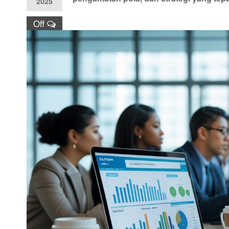
2025
Off