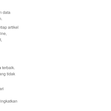
n data
n.
iap artikel
ine,
t,
n
terbaik.
ang tidak
ari
ningkatkan