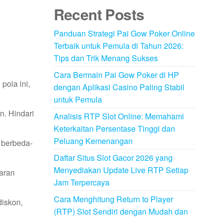
Recent Posts
Panduan Strategi Pai Gow Poker Online
Terbaik untuk Pemula di Tahun 2026:
n
Tips dan Trik Menang Sukses
Cara Bermain Pai Gow Poker di HP
pola ini,
dengan Aplikasi Casino Paling Stabil
untuk Pemula
n. Hindari
Analisis RTP Slot Online: Memahami
Keterkaitan Persentase Tinggi dan
Peluang Kemenangan
 berbeda-
Daftar Situs Slot Gacor 2026 yang
Menyediakan Update Live RTP Setiap
jaran
Jam Terpercaya
Cara Menghitung Return to Player
diskon,
(RTP) Slot Sendiri dengan Mudah dan