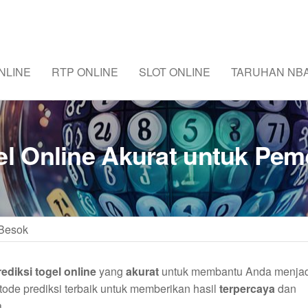
NLINE
RTP ONLINE
SLOT ONLINE
TARUHAN NB
gel Online Akurat untuk Pe
 Besok
rediksi togel online
yang
akurat
untuk membantu Anda menjad
de prediksi terbaik untuk memberikan hasil
terpercaya
dan
.