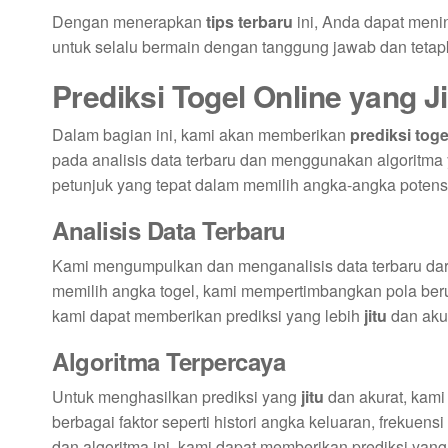
Dengan menerapkan
tips terbaru
ini, Anda dapat meni
untuk selalu bermain dengan tanggung jawab dan teta
Prediksi Togel Online yang J
Dalam bagian ini, kami akan memberikan
prediksi toge
pada analisis data terbaru dan menggunakan algoritma
petunjuk yang tepat dalam memilih angka-angka potensi
Analisis Data Terbaru
Kami mengumpulkan dan menganalisis data terbaru dar
memilih angka togel, kami mempertimbangkan pola berul
kami dapat memberikan prediksi yang lebih
jitu
dan akur
Algoritma Terpercaya
Untuk menghasilkan prediksi yang
jitu
dan akurat, kami
berbagai faktor seperti histori angka keluaran, freku
dan algoritma ini, kami dapat memberikan prediksi yang 