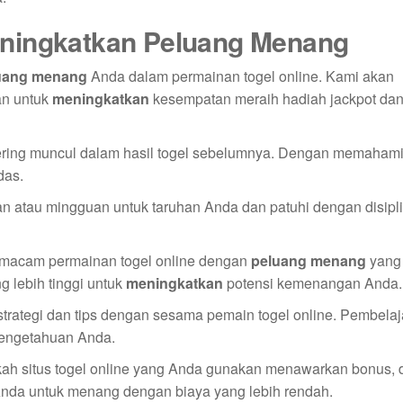
eningkatkan Peluang Menang
uang menang
Anda dalam permainan togel online. Kami akan
an untuk
meningkatkan
kesempatan meraih hadiah jackpot da
 sering muncul dalam hasil togel sebelumnya. Dengan memahami 
das.
an atau mingguan untuk taruhan Anda dan patuhi dengan disipli
ai macam permainan togel online dengan
peluang menang
yang
g lebih tinggi untuk
meningkatkan
potensi kemenangan Anda.
trategi dan tips dengan sesama pemain togel online. Pembela
pengetahuan Anda.
kah situs togel online yang Anda gunakan menawarkan bonus, 
Anda untuk menang dengan biaya yang lebih rendah.