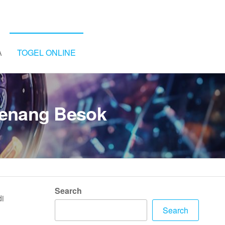
A
TOGEL ONLINE
menang Besok
Search
i
Search