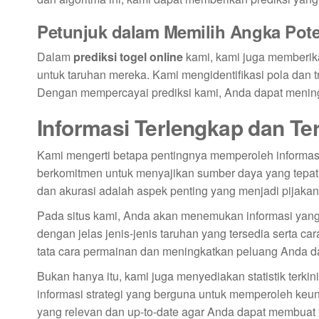
Petunjuk dalam Memilih Angka Pote
Dalam
prediksi togel online
kami, kami juga memberika
untuk taruhan mereka. Kami mengidentifikasi pola dan
Dengan mempercayai prediksi kami, Anda dapat menin
Informasi Terlengkap dan Te
Kami mengerti betapa pentingnya memperoleh informasi t
berkomitmen untuk menyajikan sumber daya yang tepa
dan akurasi adalah aspek penting yang menjadi pijakan
Pada situs kami, Anda akan menemukan informasi yang
dengan jelas jenis-jenis taruhan yang tersedia serta 
tata cara permainan dan meningkatkan peluang Anda 
Bukan hanya itu, kami juga menyediakan statistik terkin
informasi strategi yang berguna untuk memperoleh keu
yang relevan dan up-to-date agar Anda dapat membuat k