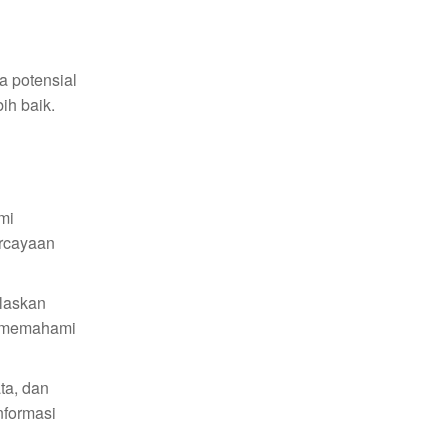
a potensial
ih baik.
mi
ercayaan
laskan
ih memahami
ta, dan
nformasi