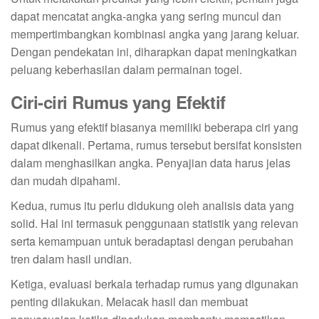
dapat mencatat angka-angka yang sering muncul dan
mempertimbangkan kombinasi angka yang jarang keluar.
Dengan pendekatan ini, diharapkan dapat meningkatkan
peluang keberhasilan dalam permainan togel.
Ciri-ciri Rumus yang Efektif
Rumus yang efektif biasanya memiliki beberapa ciri yang
dapat dikenali. Pertama, rumus tersebut bersifat konsisten
dalam menghasilkan angka. Penyajian data harus jelas
dan mudah dipahami.
Kedua, rumus itu perlu didukung oleh analisis data yang
solid. Hal ini termasuk penggunaan statistik yang relevan
serta kemampuan untuk beradaptasi dengan perubahan
tren dalam hasil undian.
Ketiga, evaluasi berkala terhadap rumus yang digunakan
penting dilakukan. Melacak hasil dan membuat