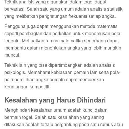
Teknik analisis yang digunakan dalam togel dapat
bervariasi. Salah satu yang umum adalah analisis statistik,
yang melibatkan penghitungan frekuensi setiap angka.
Pengguna juga dapat menggunakan metode matematis
seperti pembagian dan perkalian untuk menemukan pola
tertentu. Melibatkan rumus matematika sederhana dapat
membantu dalam menentukan angka yang lebih mungkin
muncul.
Teknik lain yang bisa dipertimbangkan adalah analisis
psikologis. Memahami kebiasaan pemain lain serta pola-
pola pemilihan angka pemain dapat memberikan
keuntungan kompetitif.
Kesalahan yang Harus Dihindari
Menghindari kesalahan umum adalah kunci dalam
bermain togel. Salah satu kesalahan yang sering
dilakukan adalah terlalu bergantung pada satu rumus atau