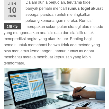
Dalam dunia perjudian, terutama togel,
JUN
10
banyak pemain mencari
rumus togel akurat
sebagai panduan untuk meningkatkan
2025
peluang kemenangan mereka. Rumus ini
Off
merupakan sekumpulan strategi atau metode
yang mengandalkan analisis data dan statistik untuk
memprediksi angka yang akan keluar. Penting bagi
pemain untuk memahami bahwa tidak ada metode yang
bisa menjamin kemenangan, namun rumus ini dapat
membantu mereka membuat keputusan yang lebih
terinformasi.