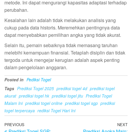
metode. Ini dapat mengurangi kapasitas adaptasi terhadap
perubahan.
Kesalahan lain adalah tidak melakukan analisis yang
cukup pada data historis. Meremehkan pentingnya data
dapat menyebabkan pemilihan angka yang tidak akurat.
Selain itu, pemain sebaiknya tidak memasang taruhan
melebihi kemampuan finansial. Tetaplah disiplin dan tidak
tergoda untuk mengejar kerugian adalah aspek penting
dalam pengelolaan anggaran.
Posted in
Pediksi Togel
Tags
Prediksi Togel 2025
prediksi togel 4d
prediksi togel
akurat
prediksi togel hk
prediksi togel jitu
Prediksi Togel
Malam Ini
prediksi togel online
prediksi togel sgp
prediksi
togel terpercaya
rediksi Togel Hari Ini
Post
Previous
PREVIOUS
NEXT
N
Prediksi Togel SGP:
Prediksi Angka Main: