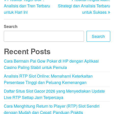
Post
Po
navigation
Analisis dan Tren Terbaru
Strategi dan Analisis Terbaru
untuk Hari Ini
untuk Sukses
Search
Search
Recent Posts
Cara Bermain Pai Gow Poker di HP dengan Aplikasi
Casino Paling Stabil untuk Pemula
Analisis RTP Slot Online: Memahami Keterkaitan
Persentase Tinggi dan Peluang Kemenangan
Daftar Situs Slot Gacor 2026 yang Menyediakan Update
Live RTP Setiap Jam Terpercaya
Cara Menghitung Return to Player (RTP) Slot Sendiri
dengan Mudah dan Cepat: Panduan Praktis