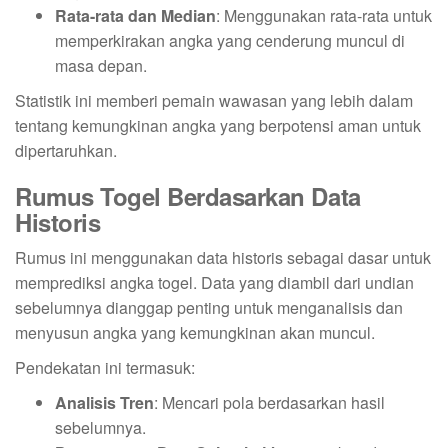
Rata-rata dan Median
: Menggunakan rata-rata untuk
memperkirakan angka yang cenderung muncul di
masa depan.
Statistik ini memberi pemain wawasan yang lebih dalam
tentang kemungkinan angka yang berpotensi aman untuk
dipertaruhkan.
Rumus Togel Berdasarkan Data
Historis
Rumus ini menggunakan data historis sebagai dasar untuk
memprediksi angka togel. Data yang diambil dari undian
sebelumnya dianggap penting untuk menganalisis dan
menyusun angka yang kemungkinan akan muncul.
Pendekatan ini termasuk:
Analisis Tren
: Mencari pola berdasarkan hasil
sebelumnya.