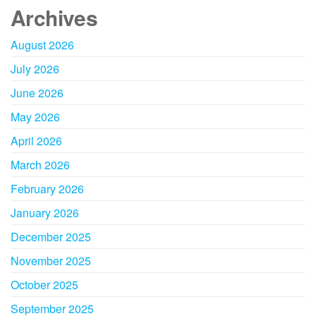
Archives
August 2026
July 2026
June 2026
May 2026
April 2026
March 2026
February 2026
January 2026
December 2025
November 2025
October 2025
September 2025