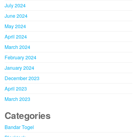
July 2024
June 2024
May 2024
April 2024
March 2024
February 2024
January 2024
December 2023
April 2023
March 2023
Categories
Bandar Togel