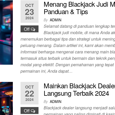
Menang Blackjack Judi M
OCT
23
Panduan & Tips
2024
By
ADMIN
Selamat datang di panduan lengkap te
Off
Blackjack judi mobile, di mana Anda a
menemukan berbagai tips dan strategi untuk menin
peluang menang. Dalam artikel ini, kami akan mem
informasi berharga mengenai cara menang main bla
termasuk situs terbaik untuk bermain dan teknik pe
modal yang efektif. Dengan pemahaman yang tepat 
permainan ini, Anda dapat…
Mainkan Blackjack Deale
OCT
22
Langsung Terbaik 2024
2024
By
ADMIN
Blackjack dealer langsung menjadi sal
Off
permainan yang paling diminati di kasi