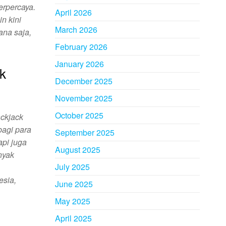
erpercaya.
April 2026
n kini
March 2026
ana saja,
February 2026
January 2026
k
December 2025
November 2025
October 2025
ackjack
bagi para
September 2025
api juga
August 2025
nyak
July 2025
esia,
June 2025
May 2025
April 2025