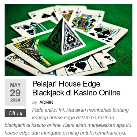
Pelajari House Edge
MAY
29
Blackjack di Kasino Online
2024
By
ADMIN
Pada artikel ini, kita akan membahas tentang
Off
konsep house edge dalam permainan
blackjack di kasino online. Kami akan menjelaskan apa itu
house edge dan mengapa penting untuk memahaminya.