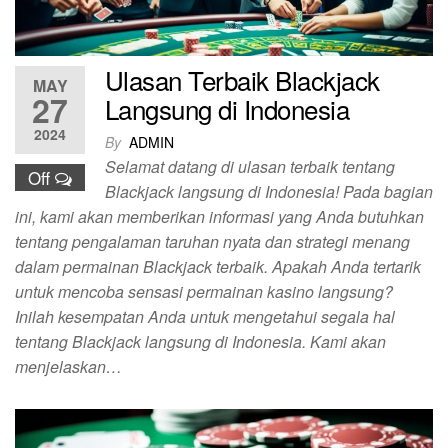
Ulasan Terbaik Blackjack
MAY
27
Langsung di Indonesia
2024
By
ADMIN
Selamat datang di ulasan terbaik tentang
Off
Blackjack langsung di Indonesia! Pada bagian
ini, kami akan memberikan informasi yang Anda butuhkan
tentang pengalaman taruhan nyata dan strategi menang
dalam permainan Blackjack terbaik. Apakah Anda tertarik
untuk mencoba sensasi permainan kasino langsung?
Inilah kesempatan Anda untuk mengetahui segala hal
tentang Blackjack langsung di Indonesia. Kami akan
menjelaskan…