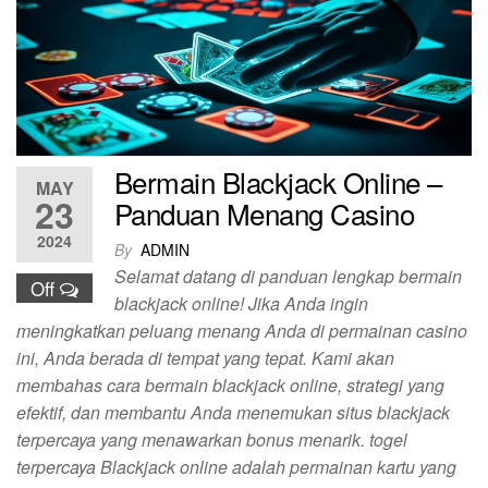
Bermain Blackjack Online –
MAY
23
Panduan Menang Casino
2024
By
ADMIN
Selamat datang di panduan lengkap bermain
Off
blackjack online! Jika Anda ingin
meningkatkan peluang menang Anda di permainan casino
ini, Anda berada di tempat yang tepat. Kami akan
membahas cara bermain blackjack online, strategi yang
efektif, dan membantu Anda menemukan situs blackjack
terpercaya yang menawarkan bonus menarik. togel
terpercaya Blackjack online adalah permainan kartu yang