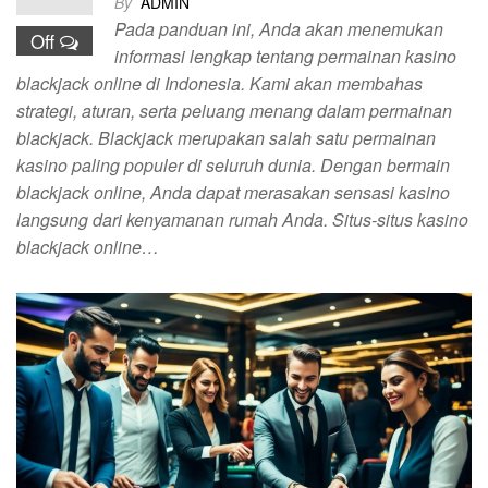
By
ADMIN
Pada panduan ini, Anda akan menemukan
Off
informasi lengkap tentang permainan kasino
blackjack online di Indonesia. Kami akan membahas
strategi, aturan, serta peluang menang dalam permainan
blackjack. Blackjack merupakan salah satu permainan
kasino paling populer di seluruh dunia. Dengan bermain
blackjack online, Anda dapat merasakan sensasi kasino
langsung dari kenyamanan rumah Anda. Situs-situs kasino
blackjack online…