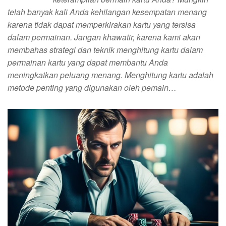
telah banyak kali Anda kehilangan kesempatan menang
karena tidak dapat memperkirakan kartu yang tersisa
dalam permainan. Jangan khawatir, karena kami akan
membahas strategi dan teknik menghitung kartu dalam
permainan kartu yang dapat membantu Anda
meningkatkan peluang menang. Menghitung kartu adalah
metode penting yang digunakan oleh pemain…