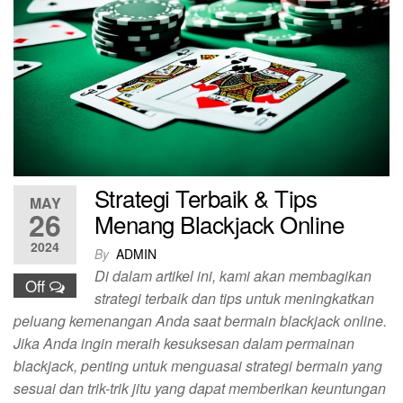
Strategi Terbaik & Tips
MAY
26
Menang Blackjack Online
2024
By
ADMIN
Di dalam artikel ini, kami akan membagikan
Off
strategi terbaik dan tips untuk meningkatkan
peluang kemenangan Anda saat bermain blackjack online.
Jika Anda ingin meraih kesuksesan dalam permainan
blackjack, penting untuk menguasai strategi bermain yang
sesuai dan trik-trik jitu yang dapat memberikan keuntungan