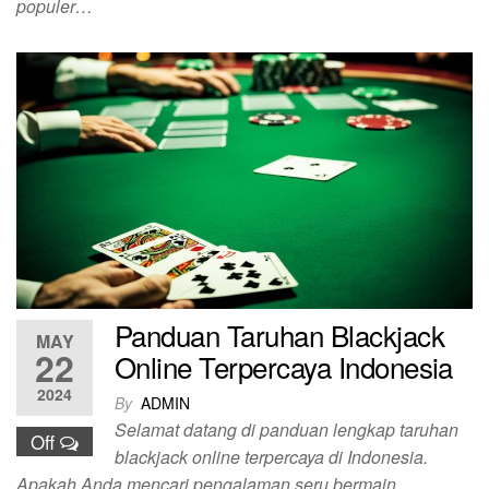
populer…
Panduan Taruhan Blackjack
MAY
22
Online Terpercaya Indonesia
2024
By
ADMIN
Selamat datang di panduan lengkap taruhan
Off
blackjack online terpercaya di Indonesia.
Apakah Anda mencari pengalaman seru bermain