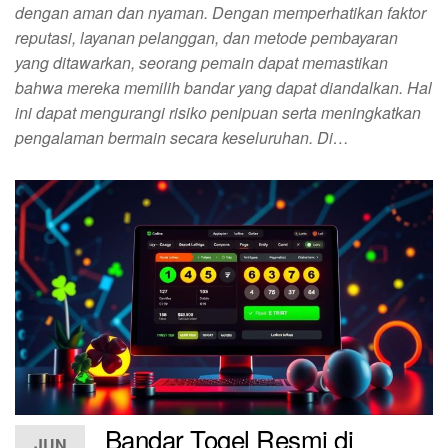
dengan aman dan nyaman. Dengan memperhatikan faktor
reputasi, layanan pelanggan, dan metode pembayaran
yang ditawarkan, seorang pemain dapat memastikan
bahwa mereka memilih bandar yang dapat diandalkan. Hal
ini dapat mengurangi risiko penipuan serta meningkatkan
pengalaman bermain secara keseluruhan. Di…
Bandar Togel Resmi di
JUN