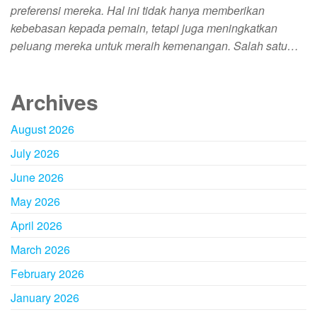
preferensi mereka. Hal ini tidak hanya memberikan
kebebasan kepada pemain, tetapi juga meningkatkan
peluang mereka untuk meraih kemenangan. Salah satu…
Archives
August 2026
July 2026
June 2026
May 2026
April 2026
March 2026
February 2026
January 2026