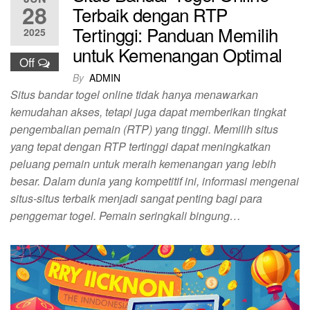
28
Terbaik dengan RTP
Tertinggi: Panduan Memilih
2025
untuk Kemenangan Optimal
Off
By
ADMIN
Situs bandar togel online tidak hanya menawarkan
kemudahan akses, tetapi juga dapat memberikan tingkat
pengembalian pemain (RTP) yang tinggi. Memilih situs
yang tepat dengan RTP tertinggi dapat meningkatkan
peluang pemain untuk meraih kemenangan yang lebih
besar. Dalam dunia yang kompetitif ini, informasi mengenai
situs-situs terbaik menjadi sangat penting bagi para
penggemar togel. Pemain seringkali bingung…