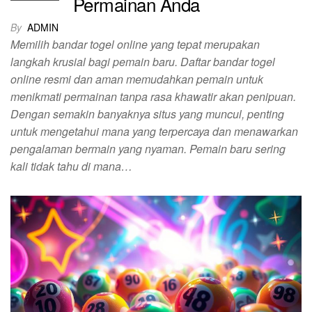
Permainan Anda
By
ADMIN
Memilih bandar togel online yang tepat merupakan
langkah krusial bagi pemain baru. Daftar bandar togel
online resmi dan aman memudahkan pemain untuk
menikmati permainan tanpa rasa khawatir akan penipuan.
Dengan semakin banyaknya situs yang muncul, penting
untuk mengetahui mana yang terpercaya dan menawarkan
pengalaman bermain yang nyaman. Pemain baru sering
kali tidak tahu di mana…