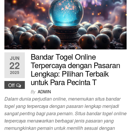
Bandar Togel Online
JUN
22
Terpercaya dengan Pasaran
Lengkap: Pilihan Terbaik
2025
untuk Para Pecinta T
Off
By
ADMIN
Dalam dunia perjudian online, menemukan situs bandar
togel yang terpercaya dengan pasaran lengkap menjadi
sangat penting bagi para pemain. Situs bandar togel online
terpercaya menawarkan berbagai jenis pasaran yang
memungkinkan pemain untuk memilih sesuai dengan