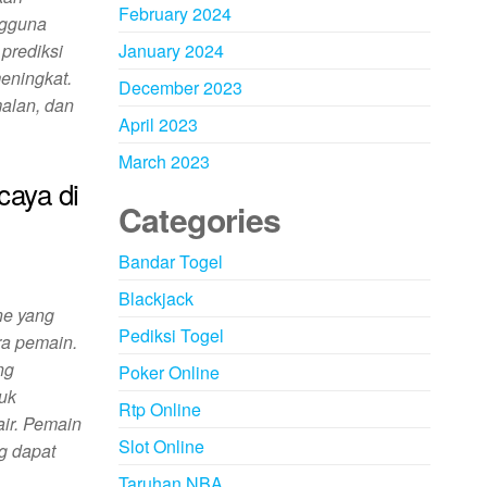
February 2024
ngguna
 prediksi
January 2024
meningkat.
December 2023
malan, dan
April 2023
March 2023
caya di
Categories
Bandar Togel
Blackjack
ne yang
Pediksi Togel
ra pemain.
ng
Poker Online
tuk
Rtp Online
ir. Pemain
Slot Online
ng dapat
Taruhan NBA