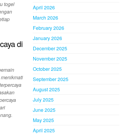
u togel
April 2026
Dengan
March 2026
etiap
February 2026
January 2026
caya di
December 2025
November 2025
October 2025
 pemain
k menikmati
September 2025
terpercaya
August 2025
rasakan
July 2025
rpercaya
ari
June 2025
enang.
May 2025
April 2025