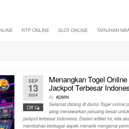
NLINE
RTP ONLINE
SLOT ONLINE
TARUHAN NB
Menangkan Togel Online
SEP
13
Jackpot Terbesar Indones
2024
By
ADMIN
Selamat datang di dunia Togel online j
Off
yang menawarkan peluang besar untuk
jackpot terbesar Indonesia. Dalam artikel ini, kita ak
membahas berbagai aspek menarik mengenai per