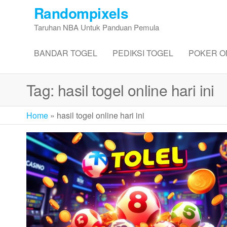
Skip
Randompixels
to
Taruhan NBA Untuk Panduan Pemula
the
content
BANDAR TOGEL
PEDIKSI TOGEL
POKER O
Tag:
hasil togel online hari ini
Home
»
hasil togel online hari ini