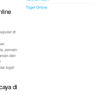
Togel Online
nline
populer di
ar.
ia, pemain
 aman dan
i
dar togel
caya di