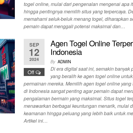
togel online, mulai dari pengenalan mengenai apa it
hingga pentingnya memilih situs yang terpercaya. 
memahami seluk-beluk menang togel, diharapkan s
pemain dapat menggali potensi maksimal dan…
Agen Togel Online Terper
SEP
12
Indonesia
2024
By
ADMIN
Di era digital saat ini, semakin banyak
Off
yang beralih ke agen togel online untu
permainan mereka. Memilih agen togel online yang 
di Indonesia sangat penting agar pemain dapat me
pengalaman bermain yang maksimal. Situs togel te
menawarkan berbagai keuntungan menarik, mulai d
keamanan hingga peluang yang lebih baik untuk m
Artikel ini…