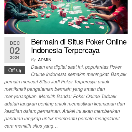
Bermain di Situs Poker Online
DEC
02
Indonesia Terpercaya
2024
By
ADMIN
Dalam era digital saat ini, popularitas Poker
Off
Online Indonesia semakin meningkat. Banyak
pemain mencari Situs Judi Poker Terpercaya untuk
menikmati pengalaman bermain yang aman dan
menyenangkan. Memilih Bandar Poker Online Terbaik
adalah langkah penting untuk memastikan keamanan dan
keadilan dalam permainan. Artikel ini akan memberikan
panduan lengkap untuk membantu pemain mengetahui
cara memilih situs yang…