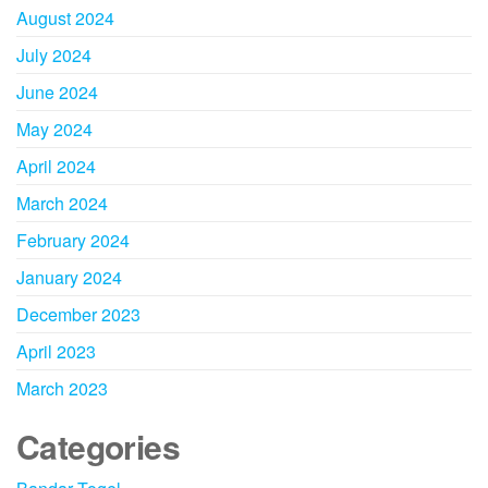
August 2024
July 2024
June 2024
May 2024
April 2024
March 2024
February 2024
January 2024
December 2023
April 2023
March 2023
Categories