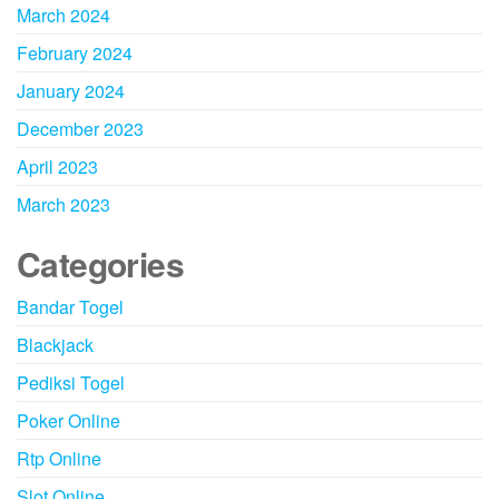
March 2024
February 2024
January 2024
December 2023
April 2023
March 2023
Categories
Bandar Togel
Blackjack
Pediksi Togel
Poker Online
Rtp Online
Slot Online