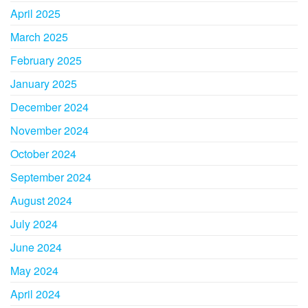
April 2025
March 2025
February 2025
January 2025
December 2024
November 2024
October 2024
September 2024
August 2024
July 2024
June 2024
May 2024
April 2024