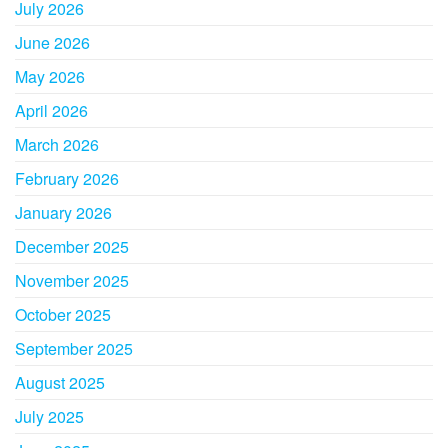
July 2026
June 2026
May 2026
April 2026
March 2026
February 2026
January 2026
December 2025
November 2025
October 2025
September 2025
August 2025
July 2025