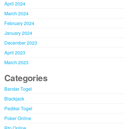
April 2024
March 2024
February 2024
January 2024
December 2023
April 2023
March 2023
Categories
Bandar Togel
Blackjack
Pediksi Togel
Poker Online
Rtp Online