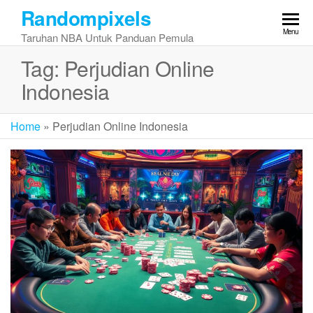
Skip
Randompixels
to
Menu
Taruhan NBA Untuk Panduan Pemula
the
content
Tag:
Perjudian Online
Indonesia
Home
»
Perjudian Online Indonesia