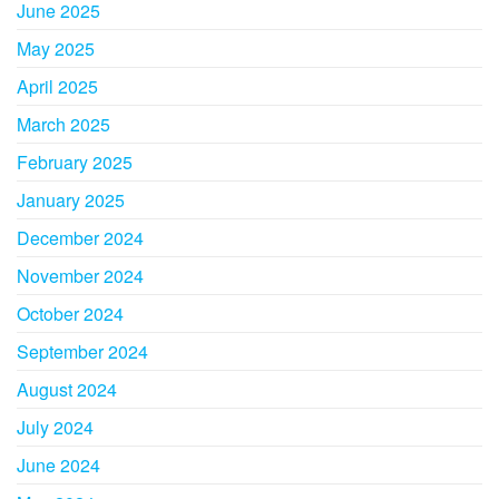
June 2025
May 2025
April 2025
March 2025
February 2025
January 2025
December 2024
November 2024
October 2024
September 2024
August 2024
July 2024
June 2024