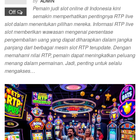
By
ADMIN
Pemain judi slot online di Indonesia kini
Off
semakin memperhatikan pentingnya RTP live
slot dalam menentukan pilihan mereka. Informasi RTP live
slot memberikan wawasan mengenai persentase
pengembalian uang yang dapat diharapkan dalam jangka
panjang dari berbagai mesin slot RTP terupdate. Dengan
memahami nilai RTP, pemain dapat meningkatkan peluang
menang dalam permainan. Jadi, penting untuk selalu
mengakses…