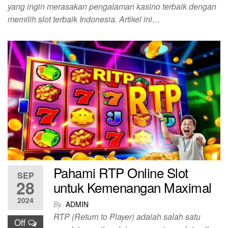
yang ingin merasakan pengalaman kasino terbaik dengan
memilih slot terbaik Indonesia. Artikel ini…
Pahami RTP Online Slot
SEP
28
untuk Kemenangan Maximal
2024
By
ADMIN
RTP (Return to Player) adalah salah satu
Off