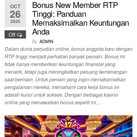
Bonus New Member RTP
OCT
26
Tinggi: Panduan
Memaksimalkan Keuntungan
2025
Anda
Off
By
ADMIN
Dalam dunia perjudian online, bonus anggota baru dengan
RTP tinggi menjadi perhatian banyak pemain. Bonus ini
tidak hanya memberikan keuntungan finansial yang
menarik, tetapi juga meningkatkan peluang kemenangan
saat bermain. Untuk pemain yang ingin memaksimalkan
pengalaman mereka, memahami cara kerja bonus ini
adalah kunci untuk sukses. Dengan berbagai kasino
online yang menawarkan bonus seperti ini,…