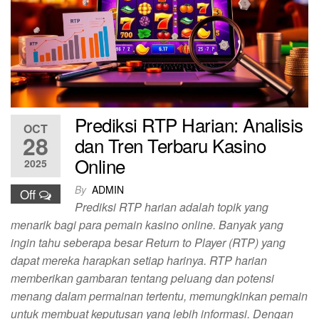
Prediksi RTP Harian: Analisis
OCT
28
dan Tren Terbaru Kasino
Online
2025
By
ADMIN
Off
Prediksi RTP harian adalah topik yang
menarik bagi para pemain kasino online. Banyak yang
ingin tahu seberapa besar Return to Player (RTP) yang
dapat mereka harapkan setiap harinya. RTP harian
memberikan gambaran tentang peluang dan potensi
menang dalam permainan tertentu, memungkinkan pemain
untuk membuat keputusan yang lebih informasi. Dengan