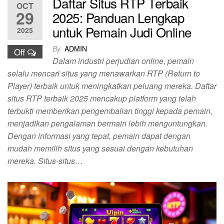
Daftar Situs RTP Terbaik
OCT
29
2025: Panduan Lengkap
untuk Pemain Judi Online
2025
By
ADMIN
Off
Dalam industri perjudian online, pemain
selalu mencari situs yang menawarkan RTP (Return to
Player) terbaik untuk meningkatkan peluang mereka. Daftar
situs RTP terbaik 2025 mencakup platform yang telah
terbukti memberikan pengembalian tinggi kepada pemain,
menjadikan pengalaman bermain lebih menguntungkan.
Dengan informasi yang tepat, pemain dapat dengan
mudah memilih situs yang sesuai dengan kebutuhan
mereka. Situs-situs…