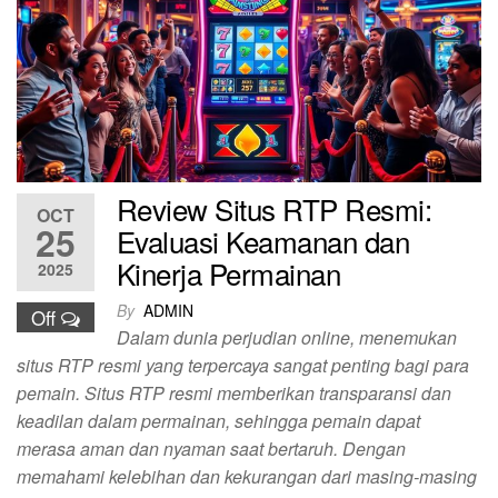
Review Situs RTP Resmi:
OCT
25
Evaluasi Keamanan dan
Kinerja Permainan
2025
By
ADMIN
Off
Dalam dunia perjudian online, menemukan
situs RTP resmi yang terpercaya sangat penting bagi para
pemain. Situs RTP resmi memberikan transparansi dan
keadilan dalam permainan, sehingga pemain dapat
merasa aman dan nyaman saat bertaruh. Dengan
memahami kelebihan dan kekurangan dari masing-masing