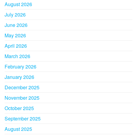
August 2026
July 2026
June 2026
May 2026
April 2026
March 2026
February 2026
January 2026
December 2025
November 2025
October 2025
September 2025
August 2025