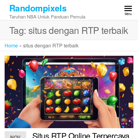
Skip
Randompixels
to
Menu
Taruhan NBA Untuk Panduan Pemula
the
content
Tag:
situs dengan RTP terbaik
Home
»
situs dengan RTP terbaik
Situs RTP Online Terpercaya
NOV