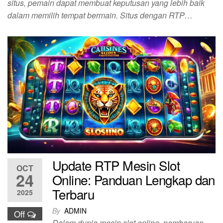
situs, pemain dapat membuat keputusan yang lebih baik
dalam memilih tempat bermain. Situs dengan RTP…
Update RTP Mesin Slot
OCT
24
Online: Panduan Lengkap dan
Terbaru
2025
By
ADMIN
Off
Dalam dunia mesin slot online, pembaruan