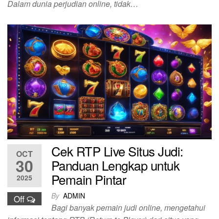
Dalam dunia perjudian online, tidak…
Cek RTP Live Situs Judi:
OCT
30
Panduan Lengkap untuk
Pemain Pintar
2025
By
ADMIN
Off
Bagi banyak pemain judi online, mengetahui