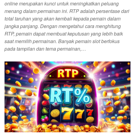
online merupakan kunci untuk meningkatkan peluang
menang dalam permainan ini. RTP adalah persentase dari
total taruhan yang akan kembali kepada pemain dalam
jangka panjang. Dengan mengetahui cara menghitung
RTP, pemain dapat membuat keputusan yang lebih baik
saat memilih permainan. Banyak pemain slot berfokus
pada tampilan dan tema permainan,…