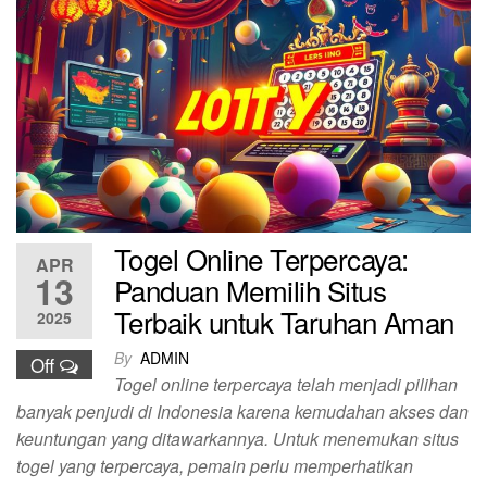
Togel Online Terpercaya:
APR
13
Panduan Memilih Situs
Terbaik untuk Taruhan Aman
2025
By
ADMIN
Off
Togel online terpercaya telah menjadi pilihan
banyak penjudi di Indonesia karena kemudahan akses dan
keuntungan yang ditawarkannya. Untuk menemukan situs
togel yang terpercaya, pemain perlu memperhatikan