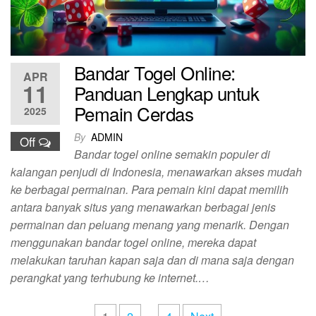
Bandar Togel Online:
APR
11
Panduan Lengkap untuk
Pemain Cerdas
2025
By
ADMIN
Off
Bandar togel online semakin populer di
kalangan penjudi di Indonesia, menawarkan akses mudah
ke berbagai permainan. Para pemain kini dapat memilih
antara banyak situs yang menawarkan berbagai jenis
permainan dan peluang menang yang menarik. Dengan
menggunakan bandar togel online, mereka dapat
melakukan taruhan kapan saja dan di mana saja dengan
perangkat yang terhubung ke internet.…