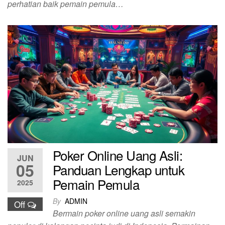
perhatian baik pemain pemula…
Poker Online Uang Asli:
JUN
05
Panduan Lengkap untuk
Pemain Pemula
2025
By
ADMIN
Off
Bermain poker online uang asli semakin