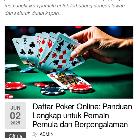
memungkinkan pemain untuk terhubung dengan lawan
dari seluruh dunia kapan…
Daftar Poker Online: Panduan
JUN
02
Lengkap untuk Pemain
Pemula dan Berpengalaman
2025
By
ADMIN
Off