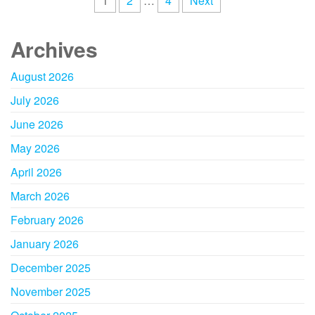
Posts
1
2
…
4
Next
pagination
Archives
August 2026
July 2026
June 2026
May 2026
April 2026
March 2026
February 2026
January 2026
December 2025
November 2025