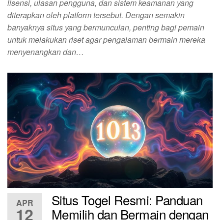
lisensi, ulasan pengguna, dan sistem keamanan yang
diterapkan oleh platform tersebut. Dengan semakin
banyaknya situs yang bermunculan, penting bagi pemain
untuk melakukan riset agar pengalaman bermain mereka
menyenangkan dan…
Situs Togel Resmi: Panduan
APR
12
Memilih dan Bermain dengan