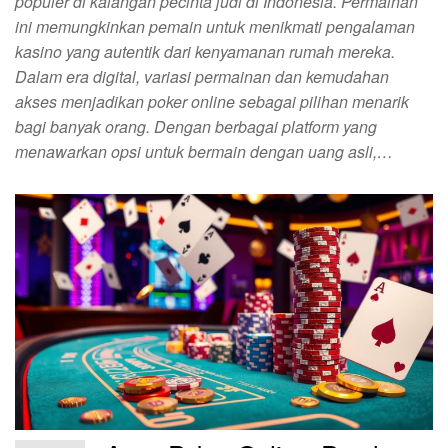
populer di kalangan pecinta judi di Indonesia. Permainan
ini memungkinkan pemain untuk menikmati pengalaman
kasino yang autentik dari kenyamanan rumah mereka.
Dalam era digital, variasi permainan dan kemudahan
akses menjadikan poker online sebagai pilihan menarik
bagi banyak orang. Dengan berbagai platform yang
menawarkan opsi untuk bermain dengan uang asli,…