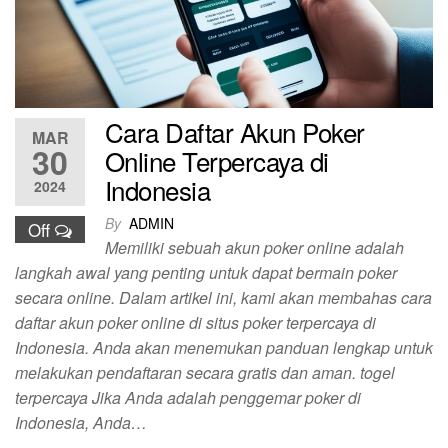
Cara Daftar Akun Poker
MAR
30
Online Terpercaya di
Indonesia
2024
By
ADMIN
Off
Memiliki sebuah akun poker online adalah
langkah awal yang penting untuk dapat bermain poker
secara online. Dalam artikel ini, kami akan membahas cara
daftar akun poker online di situs poker terpercaya di
Indonesia. Anda akan menemukan panduan lengkap untuk
melakukan pendaftaran secara gratis dan aman. togel
terpercaya Jika Anda adalah penggemar poker di
Indonesia, Anda…