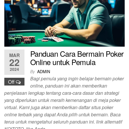
Panduan Cara Bermain Poker
MAR
22
Online untuk Pemula
2024
By
ADMIN
Bagi pemula yang ingin belajar bermain poker
Off
online, panduan ini akan memberikan
penjelasan lengkap tentang cara-cara dasar dan strategi
yang diperlukan untuk meraih kemenangan di meja poker
virtual. Kami juga akan memberikan daftar situs poker
online terbaik yang dapat Anda pilih untuk bermain. Baca
terus untuk mengetahui seluruh panduan ini. link alternatif
KOITOTO Jika Anda…