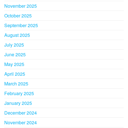
November 2025
October 2025
September 2025
August 2025
July 2025
June 2025
May 2025
April 2025
March 2025
February 2025
January 2025
December 2024
November 2024