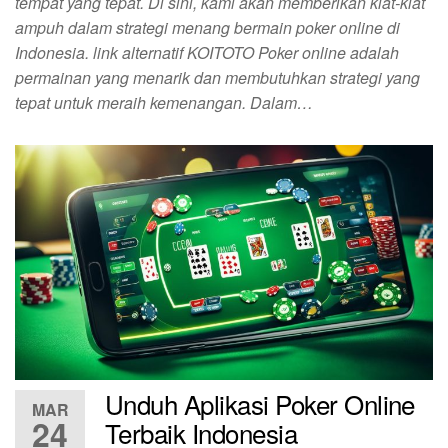
tempat yang tepat. Di sini, kami akan memberikan kiat-kiat
ampuh dalam strategi menang bermain poker online di
Indonesia. link alternatif KOITOTO Poker online adalah
permainan yang menarik dan membutuhkan strategi yang
tepat untuk meraih kemenangan. Dalam…
Unduh Aplikasi Poker Online
MAR
24
Terbaik Indonesia