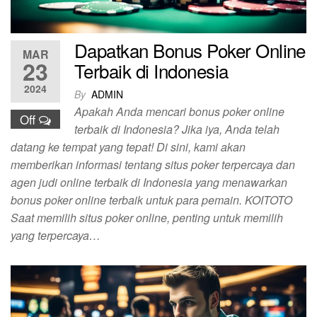
Dapatkan Bonus Poker Online
MAR
23
Terbaik di Indonesia
2024
By
ADMIN
Apakah Anda mencari bonus poker online
Off
terbaik di Indonesia? Jika iya, Anda telah
datang ke tempat yang tepat! Di sini, kami akan
memberikan informasi tentang situs poker terpercaya dan
agen judi online terbaik di Indonesia yang menawarkan
bonus poker online terbaik untuk para pemain. KOITOTO
Saat memilih situs poker online, penting untuk memilih
yang terpercaya…