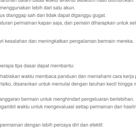
 menggunakan lebih dari satu akun.
tus dianggap sah dan tidak dapat diganggu gugat.
turan permainan kapan saja, dan pemain diharapkan untuk sel
ri kesalahan dan meningkatkan pengalaman bermain mereka.
berapa tips dasar dapat membantu:
ghabiskan waktu membaca panduan dan memahami cara kerja 
risiko, disarankan untuk memulai dengan taruhan kecil hingga
 anggaran bermain untuk menghindari pengeluaran berlebihan.
gambil waktu untuk mengevaluasi setiap permainan dan hasil
ermainan dengan lebih percaya diri dan efektif.