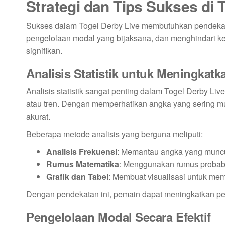
Strategi dan Tips Sukses di 
Sukses dalam Togel Derby Live membutuhkan pendekatan
pengelolaan modal yang bijaksana, dan menghindari 
signifikan.
Analisis Statistik untuk Meningka
Analisis statistik sangat penting dalam Togel Derby Li
atau tren. Dengan memperhatikan angka yang sering mu
akurat.
Beberapa metode analisis yang berguna meliputi:
Analisis Frekuensi
: Memantau angka yang muncul
Rumus Matematika
: Menggunakan rumus probabi
Grafik dan Tabel
: Membuat visualisasi untuk m
Dengan pendekatan ini, pemain dapat meningkatkan p
Pengelolaan Modal Secara Efektif