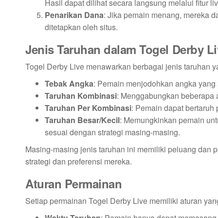
Hasil dapat dilihat secara langsung melalui fitur li
Penarikan Dana
: Jika pemain menang, mereka d
ditetapkan oleh situs.
Jenis Taruhan dalam Togel Derby Li
Togel Derby Live menawarkan berbagai jenis taruhan ya
Tebak Angka
: Pemain menjodohkan angka yang a
Taruhan Kombinasi
: Menggabungkan beberapa 
Taruhan Per Kombinasi
: Pemain dapat bertaruh 
Taruhan Besar/Kecil
: Memungkinkan pemain untuk
sesuai dengan strategi masing-masing.
Masing-masing jenis taruhan ini memiliki peluang dan
strategi dan preferensi mereka.
Aturan Permainan
Setiap permainan Togel Derby Live memiliki aturan yang 
Waktu Taruhan
: Pemain hanya dapat memasang t