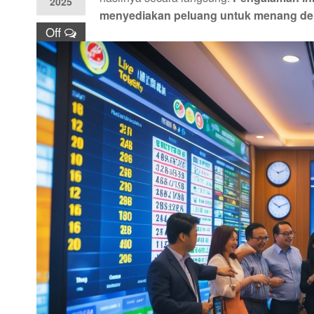
2025
menyediakan peluang untuk menang den
Off