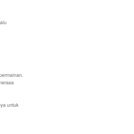
alu
permainan.
 merasa
nya untuk