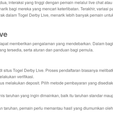
, interaksi yang tinggi dengan pemain melalui live chat atau f
arik bagi mereka yang mencari keterlibatan. Terakhir, variasi p
yak dalam Togel Derby Live, menarik lebih banyak pemain unt
ive
 dapat memberikan pengalaman yang mendebarkan. Dalam bagia
ang tersedia, serta aturan dan panduan bagi pemula.
di situs Togel Derby Live. Proses pendaftaran biasanya meliba
lakukan verifikasi.
rus melakukan deposit. Pilih metode pembayaran yang disediak
nis taruhan yang ingin dimainkan, baik itu taruhan standar mau
an taruhan, pemain perlu memantau hasil yang diumumkan oleh 