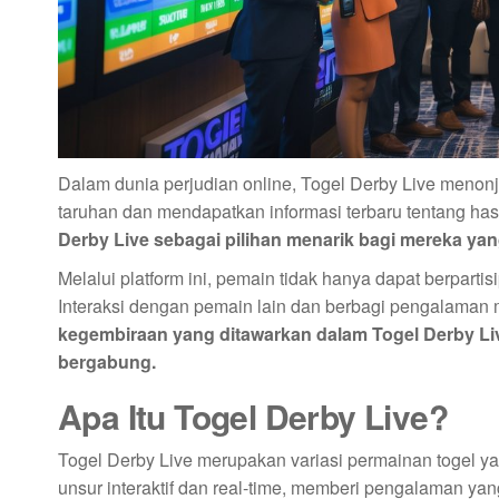
Dalam dunia perjudian online, Togel Derby Live menonjol
taruhan dan mendapatkan informasi terbaru tentang ha
Derby Live sebagai pilihan menarik bagi mereka ya
Melalui platform ini, pemain tidak hanya dapat berpartisi
Interaksi dengan pemain lain dan berbagi pengalaman
kegembiraan yang ditawarkan dalam Togel Derby Liv
bergabung.
Apa Itu Togel Derby Live?
Togel Derby Live merupakan variasi permainan togel 
unsur interaktif dan real-time, memberi pengalaman ya