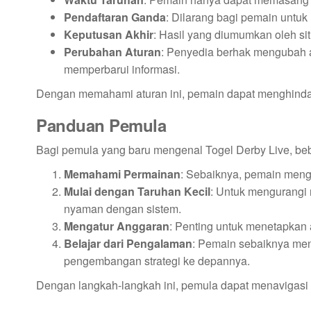
Pendaftaran Ganda
: Dilarang bagi pemain untuk
Keputusan Akhir
: Hasil yang diumumkan oleh si
Perubahan Aturan
: Penyedia berhak mengubah a
memperbarui informasi.
Dengan memahami aturan ini, pemain dapat menghinda
Panduan Pemula
Bagi pemula yang baru mengenal Togel Derby Live, be
Memahami Permainan
: Sebaiknya, pemain men
Mulai dengan Taruhan Kecil
: Untuk mengurangi 
nyaman dengan sistem.
Mengatur Anggaran
: Penting untuk menetapkan
Belajar dari Pengalaman
: Pemain sebaiknya men
pengembangan strategi ke depannya.
Dengan langkah-langkah ini, pemula dapat menavigasi p