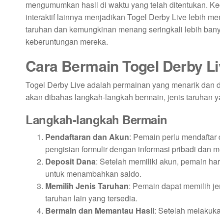
mengumumkan hasil di waktu yang telah ditentukan. Kedua
interaktif lainnya menjadikan Togel Derby Live lebih men
taruhan dan kemungkinan menang seringkali lebih ban
keberuntungan mereka.
Cara Bermain Togel Derby L
Togel Derby Live adalah permainan yang menarik dan
akan dibahas langkah-langkah bermain, jenis taruhan y
Langkah-langkah Bermain
Pendaftaran dan Akun
: Pemain perlu mendaftar 
pengisian formulir dengan informasi pribadi dan me
Deposit Dana
: Setelah memiliki akun, pemain ha
untuk menambahkan saldo.
Memilih Jenis Taruhan
: Pemain dapat memilih je
taruhan lain yang tersedia.
Bermain dan Memantau Hasil
: Setelah melakuk