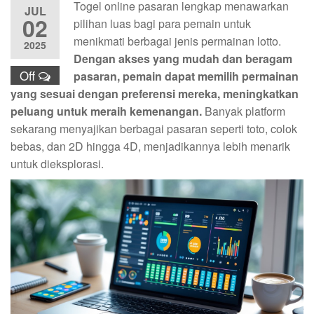
Togel online pasaran lengkap menawarkan
JUL
02
pilihan luas bagi para pemain untuk
menikmati berbagai jenis permainan lotto.
2025
Dengan akses yang mudah dan beragam
Off
pasaran, pemain dapat memilih permainan
yang sesuai dengan preferensi mereka, meningkatkan
peluang untuk meraih kemenangan.
Banyak platform
sekarang menyajikan berbagai pasaran seperti toto, colok
bebas, dan 2D hingga 4D, menjadikannya lebih menarik
untuk dieksplorasi.