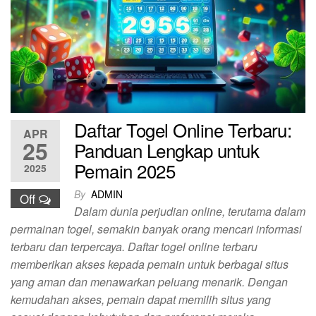
Daftar Togel Online Terbaru:
APR
25
Panduan Lengkap untuk
Pemain 2025
2025
By
ADMIN
Off
Dalam dunia perjudian online, terutama dalam
permainan togel, semakin banyak orang mencari informasi
terbaru dan terpercaya. Daftar togel online terbaru
memberikan akses kepada pemain untuk berbagai situs
yang aman dan menawarkan peluang menarik. Dengan
kemudahan akses, pemain dapat memilih situs yang