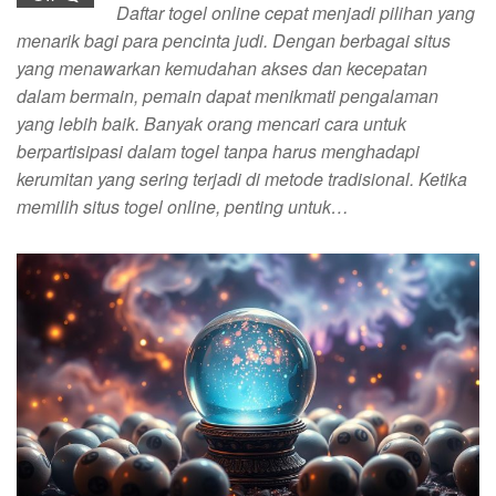
Daftar togel online cepat menjadi pilihan yang
menarik bagi para pencinta judi. Dengan berbagai situs
yang menawarkan kemudahan akses dan kecepatan
dalam bermain, pemain dapat menikmati pengalaman
yang lebih baik. Banyak orang mencari cara untuk
berpartisipasi dalam togel tanpa harus menghadapi
kerumitan yang sering terjadi di metode tradisional. Ketika
memilih situs togel online, penting untuk…