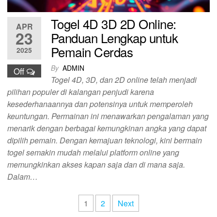
Togel 4D 3D 2D Online:
APR
23
Panduan Lengkap untuk
Pemain Cerdas
2025
By
ADMIN
Off
Togel 4D, 3D, dan 2D online telah menjadi
pilihan populer di kalangan penjudi karena
kesederhanaannya dan potensinya untuk memperoleh
keuntungan. Permainan ini menawarkan pengalaman yang
menarik dengan berbagai kemungkinan angka yang dapat
dipilih pemain. Dengan kemajuan teknologi, kini bermain
togel semakin mudah melalui platform online yang
memungkinkan akses kapan saja dan di mana saja.
Dalam…
Posts
1
2
Next