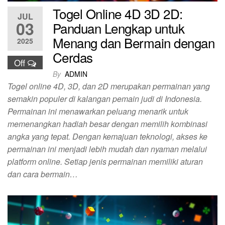
Togel Online 4D 3D 2D:
JUL
03
Panduan Lengkap untuk
Menang dan Bermain dengan
2025
Cerdas
Off
By
ADMIN
Togel online 4D, 3D, dan 2D merupakan permainan yang
semakin populer di kalangan pemain judi di Indonesia.
Permainan ini menawarkan peluang menarik untuk
memenangkan hadiah besar dengan memilih kombinasi
angka yang tepat. Dengan kemajuan teknologi, akses ke
permainan ini menjadi lebih mudah dan nyaman melalui
platform online. Setiap jenis permainan memiliki aturan
dan cara bermain…