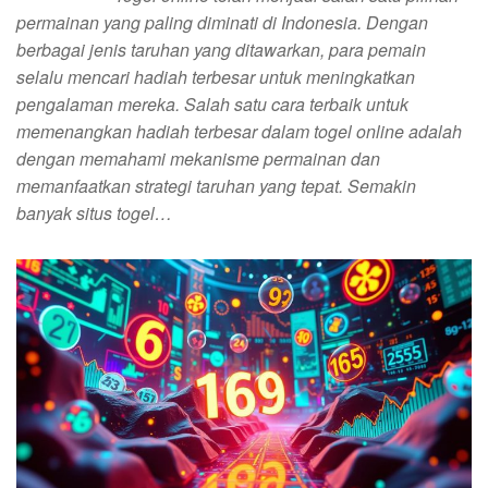
permainan yang paling diminati di Indonesia. Dengan
berbagai jenis taruhan yang ditawarkan, para pemain
selalu mencari hadiah terbesar untuk meningkatkan
pengalaman mereka. Salah satu cara terbaik untuk
memenangkan hadiah terbesar dalam togel online adalah
dengan memahami mekanisme permainan dan
memanfaatkan strategi taruhan yang tepat. Semakin
banyak situs togel…