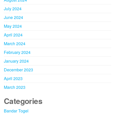
July 2024
June 2024
May 2024
April 2024
March 2024
February 2024
January 2024
December 2023
April 2023
March 2023
Categories
Bandar Togel