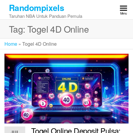
Skip
Randompixels
to
Menu
Taruhan NBA Untuk Panduan Pemula
the
content
Tag:
Togel 4D Online
Home
»
Togel 4D Online
Togel Online Deposit Pulsa:
JUL