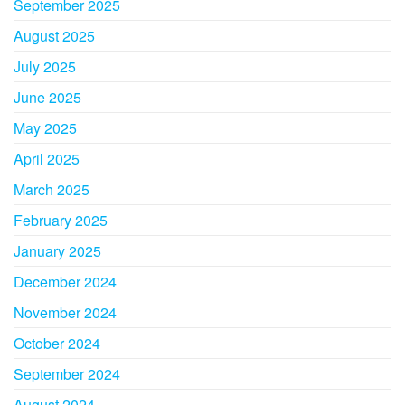
September 2025
August 2025
July 2025
June 2025
May 2025
April 2025
March 2025
February 2025
January 2025
December 2024
November 2024
October 2024
September 2024
August 2024