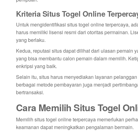
Kriteria Situs Togel Online Terperca
Untuk mengidentifikasi situs togel online terpercaya, ad
harus memiliki lisensi resmi dari otoritas permainan. 
yang berlaku.
Kedua, reputasi situs dapat dilihat dari ulasan pemai
yang bisa membantu calon pemain dalam memilih. Keti
enkripsi yang baik.
Selain itu, situs harus menyediakan layanan pelangga
berbagai metode pembayaran juga menjadi pertimbang
bertransaksi.
Cara Memilih Situs Togel On
Memilih situs togel online terpercaya memerlukan perha
keamanan dapat meningkatkan pengalaman bermain.