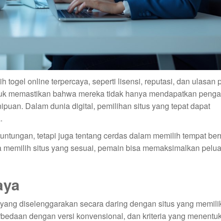
 togel online terpercaya, seperti lisensi, reputasi, dan ulasan
ntuk memastikan bahwa mereka tidak hanya mendapatkan peng
puan. Dalam dunia digital, pemilihan situs yang tepat dapat
.
untungan, tetapi juga tentang cerdas dalam memilih tempat ber
memilih situs yang sesuai, pemain bisa memaksimalkan pelu
aya
 yang diselenggarakan secara daring dengan situs yang memilik
rbedaan dengan versi konvensional, dan kriteria yang menentu