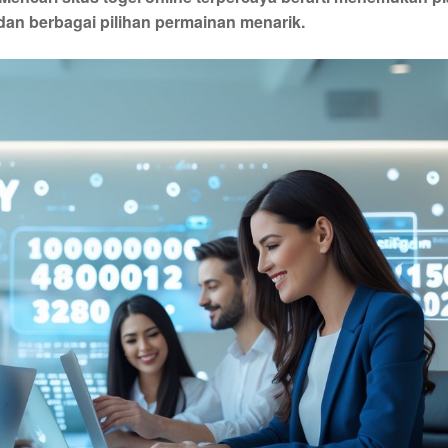
an berbagai pilihan permainan menarik.