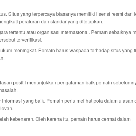
us. Situs yang terpercaya biasanya memiliki lisensi resmi dari
engikuti peraturan dan standar yang ditetapkan.
ra tertentu atau organisasi internasional. Pemain sebaiknya 
rsebut terverifikasi.
 hukum meningkat. Pemain harus waspada terhadap situs yang t
an.
. Ulasan positif menunjukkan pengalaman baik pemain sebelumn
masalah.
 informasi yang baik. Pemain perlu melihat pola dalam ulasan 
levan.
lah kebenaran. Oleh karena itu, pemain harus cermat dalam