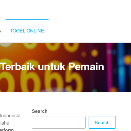
A
TOGEL ONLINE
 Terbaik untuk Pemain
Search
Indonesia.
Search
tahui
latform