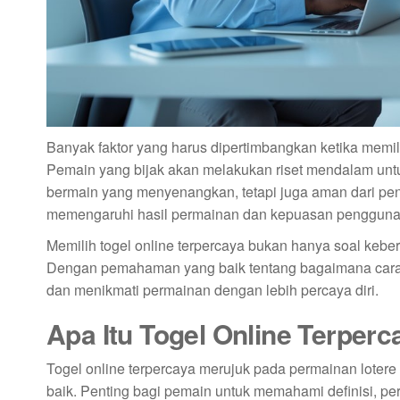
Banyak faktor yang harus dipertimbangkan ketika memilih
Pemain yang bijak akan melakukan riset mendalam u
bermain yang menyenangkan, tetapi juga aman dari peni
memengaruhi hasil permainan dan kepuasan pengguna
Memilih togel online terpercaya bukan hanya soal keber
Dengan pemahaman yang baik tentang bagaimana cara 
dan menikmati permainan dengan lebih percaya diri.
Apa Itu Togel Online Terperc
Togel online terpercaya merujuk pada permainan lotere
baik. Penting bagi pemain untuk memahami definisi, pe