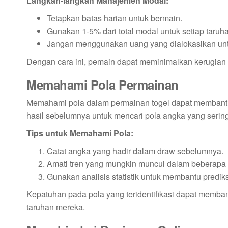
Langkah-langkah Manajemen Modal:
Tetapkan batas harian untuk bermain.
Gunakan 1-5% dari total modal untuk setiap taruh
Jangan menggunakan uang yang dialokasikan untu
Dengan cara ini, pemain dapat meminimalkan kerugia
Memahami Pola Permainan
Memahami pola dalam permainan togel dapat membant
hasil sebelumnya untuk mencari pola angka yang serin
Tips untuk Memahami Pola:
Catat angka yang hadir dalam draw sebelumnya.
Amati tren yang mungkin muncul dalam beberapa 
Gunakan analisis statistik untuk membantu prediks
Kepatuhan pada pola yang teridentifikasi dapat memb
taruhan mereka.