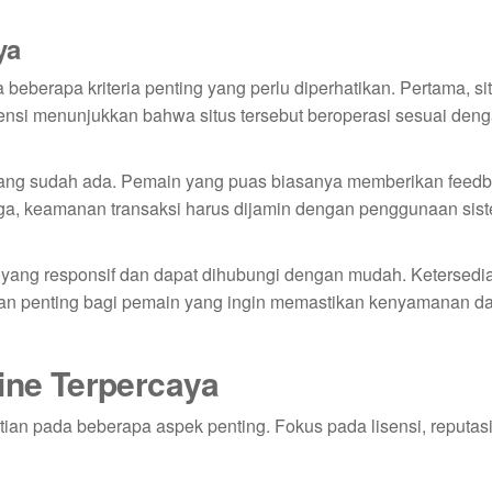
ya
a beberapa kriteria penting yang perlu diperhatikan. Pertama, si
Lisensi menunjukkan bahwa situs tersebut beroperasi sesuai deng
n yang sudah ada. Pemain yang puas biasanya memberikan feedba
ga, keamanan transaksi harus dijamin dengan penggunaan sis
n yang responsif dan dapat dihubungi dengan mudah. Ketersedi
an penting bagi pemain yang ingin memastikan kenyamanan d
line Terpercaya
tian pada beberapa aspek penting. Fokus pada lisensi, reputasi