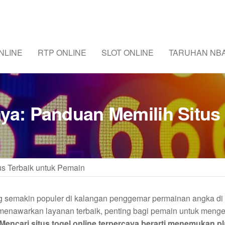
NLINE
RTP ONLINE
SLOT ONLINE
TARUHAN NB
aya: Panduan Memilih Situs
us Terbaik untuk Pemain
ng semakin populer di kalangan penggemar permainan angka di 
enawarkan layanan terbaik, penting bagi pemain untuk menge
Mencari situs togel online terpercaya berarti menemukan p