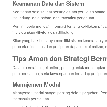
Keamanan Data dan Sistem
Keamanan data sangat penting dalam perjudian online. 
melindungi data pribadi dan transaksi pengguna.
Pemain perlu mencari informasi tentang kebijakan priva
individu akan dikelola dan dilindungi.
Situs yang baik biasanya memiliki sistem keamanan yang 
pencurian identitas dan penipuan dapat diminimalkan,
Tips Aman dan Strategi Berm
Dalam bermain togel online, penting untuk menerapkan
pola permainan, serta kewaspadaan terhadap penipua
Manajemen Modal
Manajemen modal sangat penting dalam perjudian. Pem
memasuki permainan.