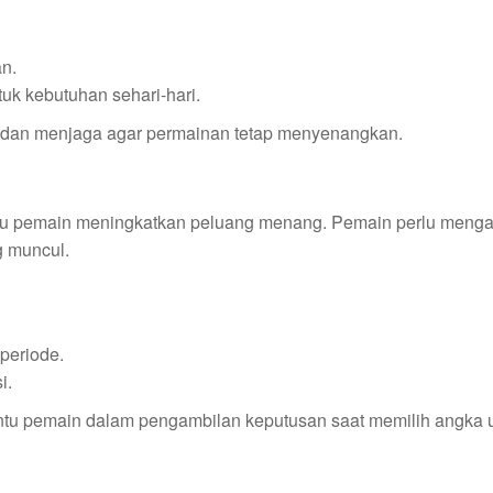
an.
k kebutuhan sehari-hari.
n dan menjaga agar permainan tetap menyenangkan.
u pemain meningkatkan peluang menang. Pemain perlu mengan
g muncul.
periode.
i.
antu pemain dalam pengambilan keputusan saat memilih angka 