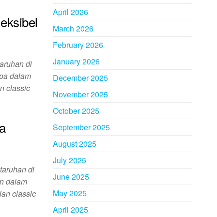
April 2026
eksibel
March 2026
February 2026
January 2026
taruhan di
upa dalam
December 2025
n classic
November 2025
October 2025
a
September 2025
August 2025
July 2025
taruhan di
June 2025
an dalam
May 2025
ian classic
April 2025