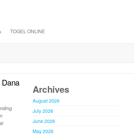
A
TOGEL ONLINE
l Dana
Archives
August 2026
anding
July 2026
an
June 2026
ai
May 2026