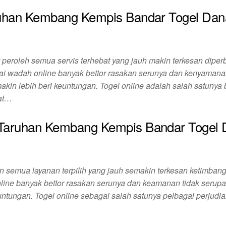
ruhan Kembang Kempis Bandar Togel Dan
at peroleh semua servis terhebat yang jauh makin terkesan dipe
akai wadah online banyak bettor rasakan serunya dan kenyaman
makin lebih beri keuntungan. Togel online adalah salah satuny
aat…
 Taruhan Kembang Kempis Bandar Togel
an semua layanan terpilih yang jauh semakin terkesan ketimbang
nline banyak bettor rasakan serunya dan keamanan tidak serup
ntungan. Togel online sebagai salah satunya pelbagai perjudia