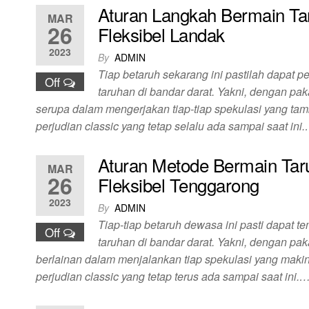
Aturan Langkah Bermain T
MAR
26
Fleksibel Landak
2023
By
ADMIN
Tiap betaruh sekarang ini pastilah dapat p
Off
taruhan di bandar darat. Yakni, dengan pak
serupa dalam mengerjakan tiap-tiap spekulasi yang ta
perjudian classic yang tetap selalu ada sampai saat ini
Aturan Metode Bermain Ta
MAR
26
Fleksibel Tenggarong
2023
By
ADMIN
Tiap-tiap betaruh dewasa ini pasti dapat 
Off
taruhan di bandar darat. Yakni, dengan pak
berlainan dalam menjalankan tiap spekulasi yang maki
perjudian classic yang tetap terus ada sampai saat ini.