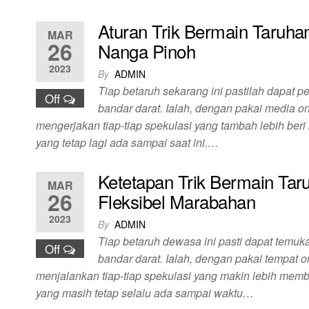
Aturan Trik Bermain Taruh
MAR
26
Nanga Pinoh
2023
By
ADMIN
Tiap betaruh sekarang ini pastilah dapat p
Off
bandar darat. Ialah, dengan pakai media o
mengerjakan tiap-tiap spekulasi yang tambah lebih beri
yang tetap lagi ada sampai saat ini.…
Ketetapan Trik Bermain Ta
MAR
26
Fleksibel Marabahan
2023
By
ADMIN
Tiap betaruh dewasa ini pasti dapat temuka
Off
bandar darat. Ialah, dengan pakai tempat 
menjalankan tiap-tiap spekulasi yang makin lebih memb
yang masih tetap selalu ada sampai waktu…