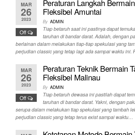
Peraturan Langkah Bermai
MAR
26
Fleksibel Amuntai
2023
By
ADMIN
Tiap betaruh saat ini pastinya dapat temu
Off
taruhan di bandar darat. Adalah, dengan 
berlainan dalam melakukan tiap-tiap spekulasi yang t
perjudian classic yang tetap lagi ada sampai waktu in
Peraturan Teknik Bermain 
MAR
26
Fleksibel Malinau
2023
By
ADMIN
Tiap betaruh dewasa ini pastilah dapat te
Off
taruhan di bandar darat. Yakni, dengan pa
serupa dalam melakukan tiap spekulasi yang tambah le
perjudian classic yang tetap terus exist sampai waktu…
Ketetapan Metode Bermain