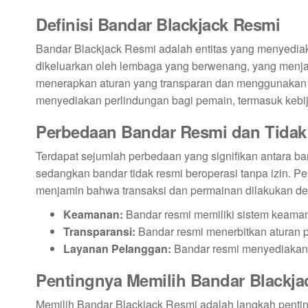
Definisi Bandar Blackjack Resmi
Bandar Blackjack Resmi adalah entitas yang menyediaka
dikeluarkan oleh lembaga yang berwenang, yang menja
menerapkan aturan yang transparan dan menggunakan s
menyediakan perlindungan bagi pemain, termasuk kebij
Perbedaan Bandar Resmi dan Tidak
Terdapat sejumlah perbedaan yang signifikan antara ban
sedangkan bandar tidak resmi beroperasi tanpa izin. Pe
menjamin bahwa transaksi dan permainan dilakukan den
Keamanan:
Bandar resmi memiliki sistem keaman
Transparansi:
Bandar resmi menerbitkan aturan p
Layanan Pelanggan:
Bandar resmi menyediakan 
Pentingnya Memilih Bandar Blackja
Memilih Bandar Blackjack Resmi adalah langkah pent