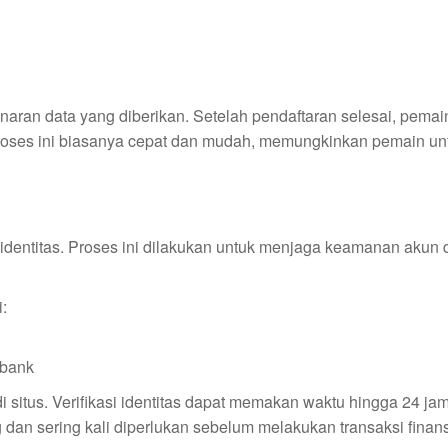
enaran data yang diberikan. Setelah pendaftaran selesai, pemai
Proses ini biasanya cepat dan mudah, memungkinkan pemain un
i identitas. Proses ini dilakukan untuk menjaga keamanan akun
:
 bank
i situs. Verifikasi identitas dapat memakan waktu hingga 24 jam
 dan sering kali diperlukan sebelum melakukan transaksi finans