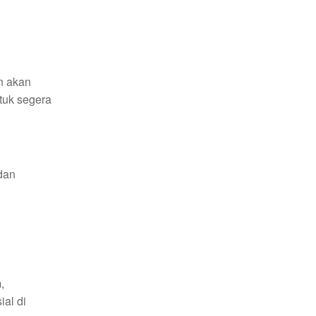
n akan
tuk segera
 dan
,
ial di