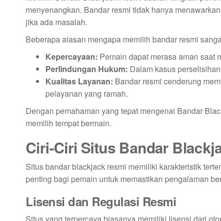
menyenangkan. Bandar resmi tidak hanya menawarkan p
jika ada masalah.
Beberapa alasan mengapa memilih bandar resmi sangat
Kepercayaan:
Pemain dapat merasa aman saat me
Perlindungan Hukum:
Dalam kasus perselisihan
Kualitas Layanan:
Bandar resmi cenderung membe
pelayanan yang ramah.
Dengan pemahaman yang tepat mengenai Bandar Black
memilih tempat bermain.
Ciri-Ciri Situs Bandar Black
Situs bandar blackjack resmi memiliki karakteristik ter
penting bagi pemain untuk memastikan pengalaman ber
Lisensi dan Regulasi Resmi
Situs yang terpercaya biasanya memiliki lisensi dari oto