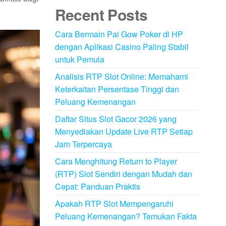
Recent Posts
Cara Bermain Pai Gow Poker di HP
dengan Aplikasi Casino Paling Stabil
untuk Pemula
Analisis RTP Slot Online: Memahami
Keterkaitan Persentase Tinggi dan
Peluang Kemenangan
Daftar Situs Slot Gacor 2026 yang
Menyediakan Update Live RTP Setiap
Jam Terpercaya
Cara Menghitung Return to Player
(RTP) Slot Sendiri dengan Mudah dan
Cepat: Panduan Praktis
Apakah RTP Slot Mempengaruhi
Peluang Kemenangan? Temukan Fakta