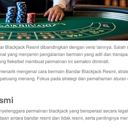
r Blackjack Resmi dibandingkan dengan versi lainnya. Salah 
nal yang menjamin pengalaman bermain yang adil dan transpar
ng fleksibel membuat permainan ini semakin diminati.
menarik mengenai cara bermain Bandar Blackjack Resmi, strate
n peluang menang. Fokus pada strategi dan pemahaman aturan 
.
esmi
nyelenggara permainan blackjack yang beroperasi secara legal
daan antara bandar resmi dan tidak resmi, serta pentingnya mem