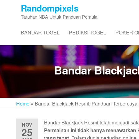
Skip
Randompixels
to
Taruhan NBA Untuk Panduan Pemula
the
content
BANDAR TOGEL
PEDIKSI TOGEL
POKER O
Bandar Blackjac
Home
»
Bandar Blackjack Resmi: Panduan Terpercaya
Bandar Blackjack Resmi telah menjadi sala
NOV
25
Permainan ini tidak hanya menawarkan k
yang tepat.
Dalam dunia perjudian online