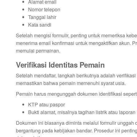
Alamat email
Nomor telepon
Tanggal lahir
Kata sandi
Setelah mengisi formulir, penting untuk memeriksa keb
menerima email konfirmasi untuk mengaktifkan akun. 
memulai permainan.
Verifikasi Identitas Pemain
Setelah mendaftar, langkah berikutnya adalah verifikas
memastikan bahwa pemain memenuhi syarat usia.
Pemain harus mengunggah dokumen identifikasi seperti
KTP atau paspor
Bukti alamat, misalnya tagihan listrik atau laporan
Dokumen ini biasanya diminta melalui formulir unggah d
bergantung pada kebijakan bandar. Prosedur ini penting