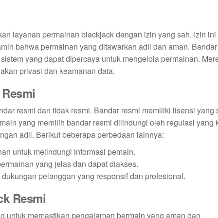
n layanan permainan blackjack dengan izin yang sah. Izin ini
min bahwa permainan yang ditawarkan adil dan aman. Bandar
istem yang dapat dipercaya untuk mengelola permainan. Mer
akan privasi dan keamanan data.
 Resmi
dar resmi dan tidak resmi. Bandar resmi memiliki lisensi yang 
main yang memilih bandar resmi dilindungi oleh regulasi yang k
gan adil. Berikut beberapa perbedaan lainnya:
an untuk melindungi informasi pemain.
ermainan yang jelas dan dapat diakses.
dukungan pelanggan yang responsif dan profesional.
ck Resmi
ing untuk memastikan pengalaman bermain yang aman dan