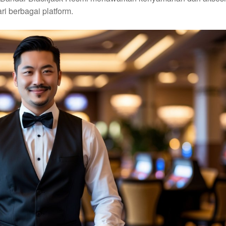
i berbagai platform.