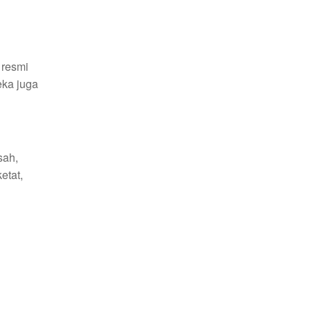
 resmi
eka juga
sah,
etat,