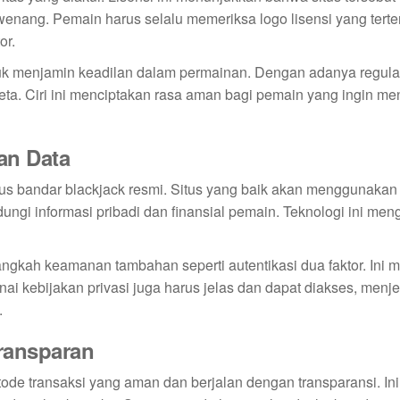
enang. Pemain harus selalu memeriksa logo lisensi yang tertera
or.
tuk menjamin keadilan dalam permainan. Dengan adanya regula
eta. Ciri ini menciptakan rasa aman bagi pemain yang ingin me
an Data
s bandar blackjack resmi. Situs yang baik akan menggunakan 
ungi informasi pribadi dan finansial pemain. Teknologi ini men
langkah keamanan tambahan seperti autentikasi dua faktor. Ini
ai kebijakan privasi juga harus jelas dan dapat diakses, menj
.
ransparan
ode transaksi yang aman dan berjalan dengan transparansi. In