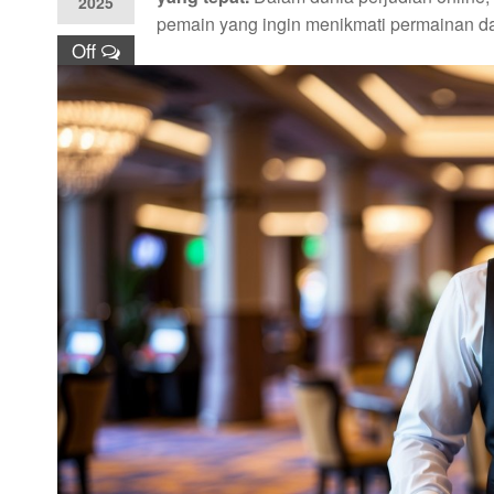
2025
pemain yang ingin menikmati permainan dar
Off