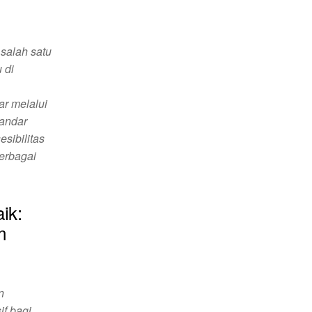
salah satu
 di
ar melalui
Bandar
sibilitas
erbagai
ik:
m
n
f bagi