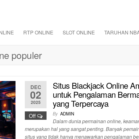
NLINE
RTP ONLINE
SLOT ONLINE
TARUHAN NB
ine populer
Situs Blackjack Online 
DEC
02
untuk Pengalaman Berma
yang Terpercaya
2025
By
ADMIN
Off
Dalam dunia permainan online, keama
merupakan hal yang sangat penting. Banyak pemai
situs yang tidak hanya menawarkan pengalaman be