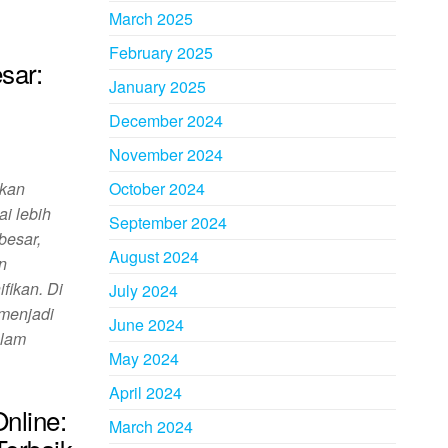
March 2025
February 2025
sar:
January 2025
December 2024
November 2024
rkan
October 2024
i lebih
September 2024
besar,
August 2024
n
fikan. Di
July 2024
 menjadi
June 2024
alam
May 2024
April 2024
nline:
March 2024