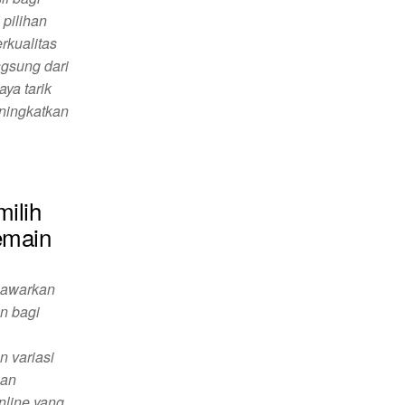
pilihan
rkualitas
ngsung dari
ya tarik
ningkatkan
ilih
emain
nawarkan
n bagi
n variasi
nan
nline yang