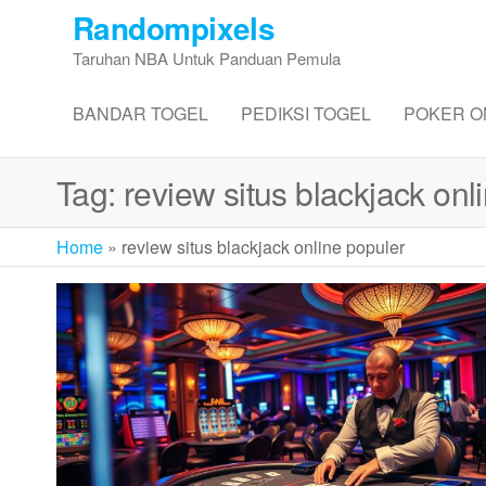
Skip
Randompixels
to
Taruhan NBA Untuk Panduan Pemula
the
content
BANDAR TOGEL
PEDIKSI TOGEL
POKER O
Tag:
review situs blackjack onl
Home
»
review situs blackjack online populer