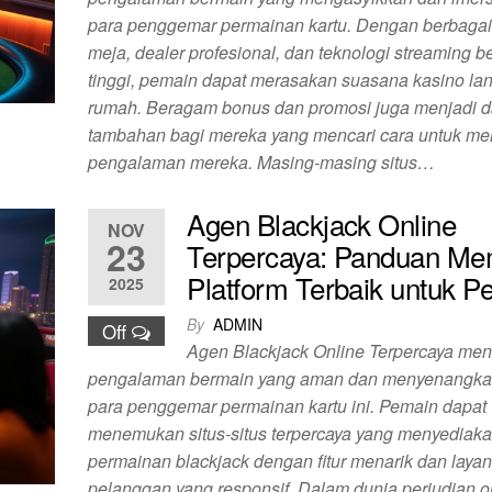
para penggemar permainan kartu. Dengan berbagai 
meja, dealer profesional, dan teknologi streaming be
tinggi, pemain dapat merasakan suasana kasino la
rumah. Beragam bonus dan promosi juga menjadi da
tambahan bagi mereka yang mencari cara untuk me
pengalaman mereka. Masing-masing situs…
Agen Blackjack Online
NOV
23
Terpercaya: Panduan Mem
Platform Terbaik untuk P
2025
By
ADMIN
Off
Agen Blackjack Online Terpercaya me
pengalaman bermain yang aman dan menyenangka
para penggemar permainan kartu ini. Pemain dapat
menemukan situs-situs terpercaya yang menyediaka
permainan blackjack dengan fitur menarik dan laya
pelanggan yang responsif. Dalam dunia perjudian o