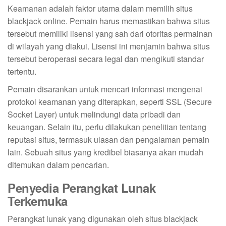
Keamanan adalah faktor utama dalam memilih situs
blackjack online. Pemain harus memastikan bahwa situs
tersebut memiliki lisensi yang sah dari otoritas permainan
di wilayah yang diakui. Lisensi ini menjamin bahwa situs
tersebut beroperasi secara legal dan mengikuti standar
tertentu.
Pemain disarankan untuk mencari informasi mengenai
protokol keamanan yang diterapkan, seperti SSL (Secure
Socket Layer) untuk melindungi data pribadi dan
keuangan. Selain itu, perlu dilakukan penelitian tentang
reputasi situs, termasuk ulasan dan pengalaman pemain
lain. Sebuah situs yang kredibel biasanya akan mudah
ditemukan dalam pencarian.
Penyedia Perangkat Lunak
Terkemuka
Perangkat lunak yang digunakan oleh situs blackjack