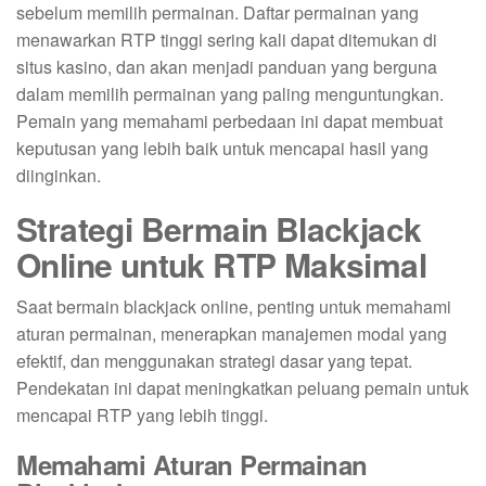
sebelum memilih permainan. Daftar permainan yang
menawarkan RTP tinggi sering kali dapat ditemukan di
situs kasino, dan akan menjadi panduan yang berguna
dalam memilih permainan yang paling menguntungkan.
Pemain yang memahami perbedaan ini dapat membuat
keputusan yang lebih baik untuk mencapai hasil yang
diinginkan.
Strategi Bermain Blackjack
Online untuk RTP Maksimal
Saat bermain blackjack online, penting untuk memahami
aturan permainan, menerapkan manajemen modal yang
efektif, dan menggunakan strategi dasar yang tepat.
Pendekatan ini dapat meningkatkan peluang pemain untuk
mencapai RTP yang lebih tinggi.
Memahami Aturan Permainan