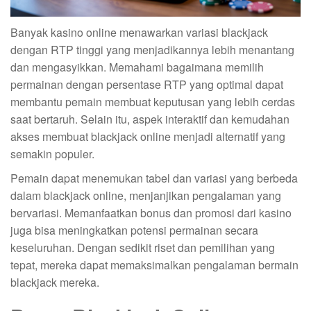
Banyak kasino online menawarkan variasi blackjack
dengan RTP tinggi yang menjadikannya lebih menantang
dan mengasyikkan. Memahami bagaimana memilih
permainan dengan persentase RTP yang optimal dapat
membantu pemain membuat keputusan yang lebih cerdas
saat bertaruh. Selain itu, aspek interaktif dan kemudahan
akses membuat blackjack online menjadi alternatif yang
semakin populer.
Pemain dapat menemukan tabel dan variasi yang berbeda
dalam blackjack online, menjanjikan pengalaman yang
bervariasi. Memanfaatkan bonus dan promosi dari kasino
juga bisa meningkatkan potensi permainan secara
keseluruhan. Dengan sedikit riset dan pemilihan yang
tepat, mereka dapat memaksimalkan pengalaman bermain
blackjack mereka.