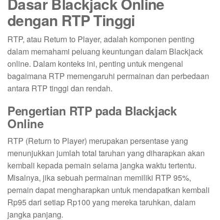
Dasar Blackjack Online
dengan RTP Tinggi
RTP, atau Return to Player, adalah komponen penting
dalam memahami peluang keuntungan dalam Blackjack
online. Dalam konteks ini, penting untuk mengenal
bagaimana RTP memengaruhi permainan dan perbedaan
antara RTP tinggi dan rendah.
Pengertian RTP pada Blackjack
Online
RTP (Return to Player) merupakan persentase yang
menunjukkan jumlah total taruhan yang diharapkan akan
kembali kepada pemain selama jangka waktu tertentu.
Misalnya, jika sebuah permainan memiliki RTP 95%,
pemain dapat mengharapkan untuk mendapatkan kembali
Rp95 dari setiap Rp100 yang mereka taruhkan, dalam
jangka panjang.