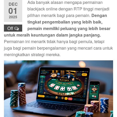
Ada banyak alasan mengapa permainan
DEC
01
blackjack online dengan RTP tinggi menjadi
pilihan menarik bagi para pemain.
Dengan
2025
tingkat pengembalian yang lebih baik,
Off
pemain memiliki peluang yang lebih besar
untuk meraih keuntungan dalam jangka panjang.
Permainan ini menarik tidak hanya bagi pemula, tetapi
juga bagi pemain berpengalaman yang mencari cara untuk
meningkatkan strategi mereka.