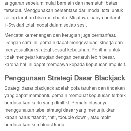
anggaran sebelum mulai bermain dan mematuhi batas
tersebut. Menggunakan persentase dari modal total untuk
setiap taruhan bisa membantu. Misalnya, hanya bertaruh
1-5% dari total modal dalam setiap sesi.
Mencatat kemenangan dan kerugian juga bermanfaat.
Dengan cara ini, pemain dapat mengevaluasi kinerja dan
menyesuaikan strategi sesuai kebutuhan. Penting untuk
tidak mengejar kerugian dengan bertaruh lebih besar,
karena hal ini dapat membawa kepada keputusan impulsif.
Penggunaan Strategi Dasar Blackjack
Strategi dasar blackjack adalah pola taruhan dan tindakan
yang dapat membantu pemain membuat keputusan terbaik
berdasarkan kartu yang dimiliki. Pemain biasanya
menggunakan tabel strategi dasar yang menunjukkan
kapan harus “stand”, “hit”, “double down”, atau “split”
berdasarkan kombinasi kartu.