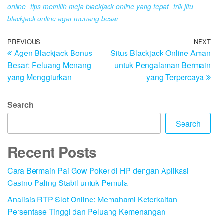
online
tips memilih meja blackjack online yang tepat
trik jitu
blackjack online agar menang besar
Post
Previous
PREVIOUS
NEXT
N
Agen Blackjack Bonus
Situs Blackjack Online Aman
Post
Po
navigation
Besar: Peluang Menang
untuk Pengalaman Bermain
yang Menggiurkan
yang Terpercaya
Search
Search
Recent Posts
Cara Bermain Pai Gow Poker di HP dengan Aplikasi
Casino Paling Stabil untuk Pemula
Analisis RTP Slot Online: Memahami Keterkaitan
Persentase Tinggi dan Peluang Kemenangan