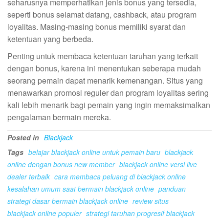
seharusnya memperhatikan jenis bonus yang tersedia,
seperti bonus selamat datang, cashback, atau program
loyalitas. Masing-masing bonus memiliki syarat dan
ketentuan yang berbeda.
Penting untuk membaca ketentuan taruhan yang terkait
dengan bonus, karena ini menentukan seberapa mudah
seorang pemain dapat menarik kemenangan. Situs yang
menawarkan promosi reguler dan program loyalitas sering
kali lebih menarik bagi pemain yang ingin memaksimalkan
pengalaman bermain mereka.
Posted in
Blackjack
Tags
belajar blackjack online untuk pemain baru
blackjack
online dengan bonus new member
blackjack online versi live
dealer terbaik
cara membaca peluang di blackjack online
kesalahan umum saat bermain blackjack online
panduan
strategi dasar bermain blackjack online
review situs
blackjack online populer
strategi taruhan progresif blackjack