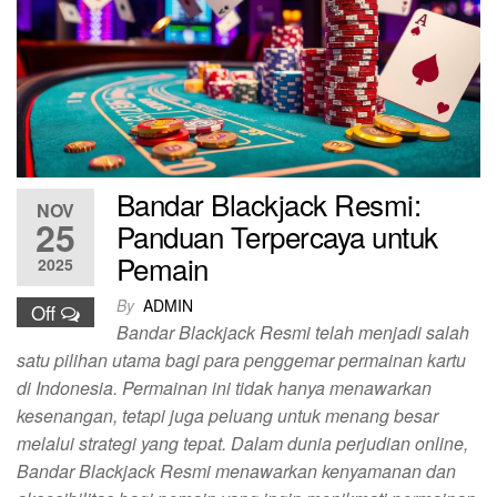
Bandar Blackjack Resmi:
NOV
25
Panduan Terpercaya untuk
Pemain
2025
By
ADMIN
Off
Bandar Blackjack Resmi telah menjadi salah
satu pilihan utama bagi para penggemar permainan kartu
di Indonesia. Permainan ini tidak hanya menawarkan
kesenangan, tetapi juga peluang untuk menang besar
melalui strategi yang tepat. Dalam dunia perjudian online,
Bandar Blackjack Resmi menawarkan kenyamanan dan