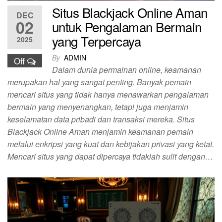
Situs Blackjack Online Aman
DEC
02
untuk Pengalaman Bermain
yang Terpercaya
2025
By
ADMIN
Off
Dalam dunia permainan online, keamanan
merupakan hal yang sangat penting. Banyak pemain
mencari situs yang tidak hanya menawarkan pengalaman
bermain yang menyenangkan, tetapi juga menjamin
keselamatan data pribadi dan transaksi mereka. Situs
Blackjack Online Aman menjamin keamanan pemain
melalui enkripsi yang kuat dan kebijakan privasi yang ketat.
Mencari situs yang dapat dipercaya tidaklah sulit dengan…