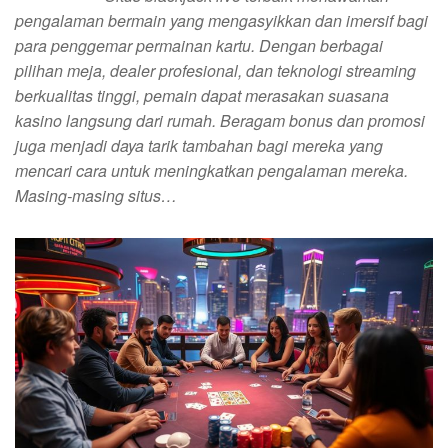
pengalaman bermain yang mengasyikkan dan imersif bagi
para penggemar permainan kartu. Dengan berbagai
pilihan meja, dealer profesional, dan teknologi streaming
berkualitas tinggi, pemain dapat merasakan suasana
kasino langsung dari rumah. Beragam bonus dan promosi
juga menjadi daya tarik tambahan bagi mereka yang
mencari cara untuk meningkatkan pengalaman mereka.
Masing-masing situs…