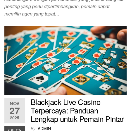
penting yang perlu dipertimbangkan, pemain dapat
memilih agen yang tepat…
Blackjack Live Casino
NOV
27
Terpercaya: Panduan
Lengkap untuk Pemain Pintar
2025
By
ADMIN
Off