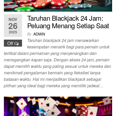
Taruhan Blackjack 24 Jam:
NOV
26
Peluang Menang Setiap Saat
2025
By
ADMIN
Taruhan blackjack 24 jam menawarkan
Off
kesempatan menarik bagi para pemain untuk
terlibat dalam permainan yang menyenangkan dan
menegangkan kapan saja. Dengan akses 24 jam, pemain
dapat memilih waktu yang paling sesuai untuk mereka dan
menikmati pengalaman bermain yang fleksibel tanpa
batasan waktu. Hal ini menjadikan blackjack sebagai
pilihan yang ideal bagi mereka yang memiliki jadwal…