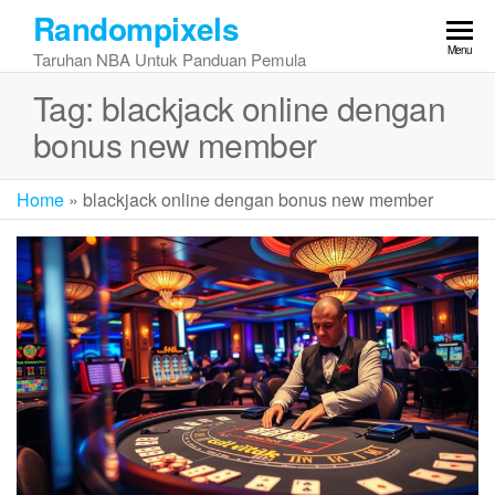
Skip
Randompixels
to
Menu
Taruhan NBA Untuk Panduan Pemula
the
content
Tag:
blackjack online dengan
bonus new member
Home
»
blackjack online dengan bonus new member