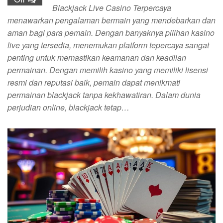
Blackjack Live Casino Terpercaya
menawarkan pengalaman bermain yang mendebarkan dan
aman bagi para pemain. Dengan banyaknya pilihan kasino
live yang tersedia, menemukan platform tepercaya sangat
penting untuk memastikan keamanan dan keadilan
permainan. Dengan memilih kasino yang memiliki lisensi
resmi dan reputasi baik, pemain dapat menikmati
permainan blackjack tanpa kekhawatiran. Dalam dunia
perjudian online, blackjack tetap…