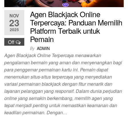
Agen Blackjack Online
NOV
23
Terpercaya: Panduan Memilih
Platform Terbaik untuk
2025
Pemain
Off
By
ADMIN
Agen Blackjack Online Terpercaya menawarkan
pengalaman bermain yang aman dan menyenangkan bagi
para penggemar permainan kartu ini. Pemain dapat
menemukan situs-situs terpercaya yang menyediakan
variasi permainan blackjack dengan fitur menarik dan
layanan pelanggan yang responsif. Dalam dunia perjudian
online yang semakin berkembang, memilih agen yang
tepat menjadi penting untuk memastikan keamanan dan
keadilan permainan. Dengan…