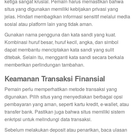
ketiga sangat krusial. Pemain harus memastikan bahwa
situs yang digunakan memiliki kebijakan privasi yang
jelas. Hindari membagikan informasi sensitif melalui media
sosial atau platform lain yang tidak aman.
Gunakan nama pengguna dan kata sandi yang kuat.
Kombinasi huruf besar, huruf kecil, angka, dan simbol
dapat membantu menciptakan kata sandi yang sulit
ditebak. Selain itu, mengganti kata sandi secara berkala
memberikan perlindungan tambahan.
Keamanan Transaksi Finansial
Pemain perlu memperhatikan metode transaksi yang
digunakan. Pilih situs yang menyediakan berbagai opsi
pembayaran yang aman, seperti kartu kredit, e-wallet, atau
transfer bank. Pastikan juga bahwa situs memiliki sistem
enkripsi untuk melindungi data transaksi.
Sebelum melakukan deposit atau penarikan, baca ulasan