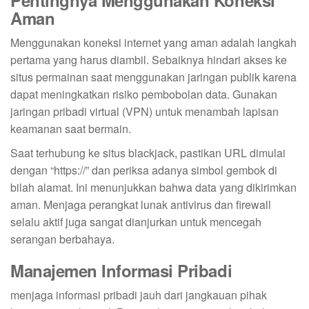
Aman
Menggunakan koneksi internet yang aman adalah langkah
pertama yang harus diambil. Sebaiknya hindari akses ke
situs permainan saat menggunakan jaringan publik karena
dapat meningkatkan risiko pembobolan data. Gunakan
jaringan pribadi virtual (VPN) untuk menambah lapisan
keamanan saat bermain.
Saat terhubung ke situs blackjack, pastikan URL dimulai
dengan “https://” dan periksa adanya simbol gembok di
bilah alamat. Ini menunjukkan bahwa data yang dikirimkan
aman. Menjaga perangkat lunak antivirus dan firewall
selalu aktif juga sangat dianjurkan untuk mencegah
serangan berbahaya.
Manajemen Informasi Pribadi
menjaga informasi pribadi jauh dari jangkauan pihak