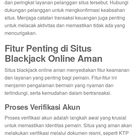
dan peringkat layanan pelanggan situs tersebut. Hubungi
dukungan pelanggan untuk mengkonfirmasi keabsahan
situs. Menjaga catatan transaksi keuangan juga penting
untuk melacak aktivitas dan memastikan tidak ada yang
mencurigakan.
Fitur Penting di Situs
Blackjack Online Aman
Situs blackjack online aman menyediakan fitur keamanan
dan layanan yang penting bagi pemain. Fitur-fitur ini
menjamin pengalaman bermain yang nyaman dan
terlindungi, serta kemudahan dalam bertransaksi.
Proses Verifikasi Akun
Proses verifikasi akun adalah langkah awal yang krusial
untuk memastikan identitas pemain. Situs yang aman akan
melakukan verifikasi melalui dokumen resmi, seperti KTP