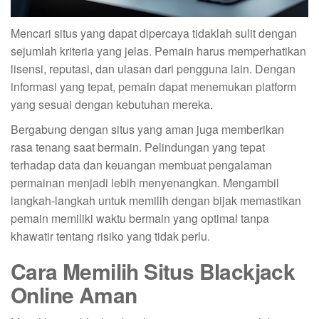
Mencari situs yang dapat dipercaya tidaklah sulit dengan
sejumlah kriteria yang jelas. Pemain harus memperhatikan
lisensi, reputasi, dan ulasan dari pengguna lain. Dengan
informasi yang tepat, pemain dapat menemukan platform
yang sesuai dengan kebutuhan mereka.
Bergabung dengan situs yang aman juga memberikan
rasa tenang saat bermain. Pelindungan yang tepat
terhadap data dan keuangan membuat pengalaman
permainan menjadi lebih menyenangkan. Mengambil
langkah-langkah untuk memilih dengan bijak memastikan
pemain memiliki waktu bermain yang optimal tanpa
khawatir tentang risiko yang tidak perlu.
Cara Memilih Situs Blackjack
Online Aman