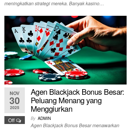
meningkatkan strategi mereka. Banyak kasino…
Agen Blackjack Bonus Besar:
NOV
30
Peluang Menang yang
Menggiurkan
2025
By
ADMIN
Off
Agen Blackjack Bonus Besar menawarkan