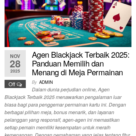
Agen Blackjack Terbaik 2025:
NOV
28
Panduan Memilih dan
Menang di Meja Permainan
2025
By
ADMIN
Off
Dalam dunia perjudian online, Agen
Blackjack Terbaik 2025 menawarkan pengalaman luar
biasa bagi para penggemar permainan kartu ini. Dengan
berbagai pilihan meja, bonus menarik, dan layanan
pelanggan yang responsif, agen-agen ini memastikan
setiap pemain memiliki kesempatan untuk meraih
kemenangan. Dengan pemahaman yang jelas tentang fitur