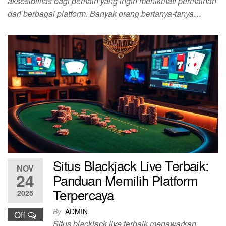
aksesibilitas bagi pemain yang ingin menikmati permainan
dari berbagai platform. Banyak orang bertanya-tanya…
Situs Blackjack Live Terbaik:
NOV
24
Panduan Memilih Platform
Terpercaya
2025
By
ADMIN
Off
Situs blackjack live terbaik menawarkan