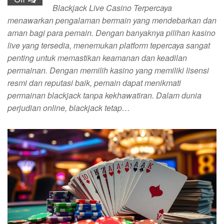
Blackjack Live Casino Terpercaya
menawarkan pengalaman bermain yang mendebarkan dan
aman bagi para pemain. Dengan banyaknya pilihan kasino
live yang tersedia, menemukan platform tepercaya sangat
penting untuk memastikan keamanan dan keadilan
permainan. Dengan memilih kasino yang memiliki lisensi
resmi dan reputasi baik, pemain dapat menikmati
permainan blackjack tanpa kekhawatiran. Dalam dunia
perjudian online, blackjack tetap…