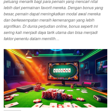
peluang menarik bagi para pemain yang mencari nilai
lebih dari permainan favorit mereka. Dengan bonus yang
besar, pemain dapat meningkatkan modal awal mereka
dan berkesempatan meraih kemenangan yang lebih
signifikan. Di dunia perjudian online, bonus seperti ini
sering kali menjadi daya tarik utama dan bisa menjadi
faktor penentu dalam memilih…