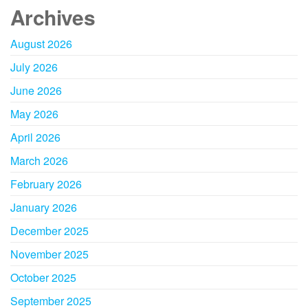
Archives
August 2026
July 2026
June 2026
May 2026
April 2026
March 2026
February 2026
January 2026
December 2025
November 2025
October 2025
September 2025