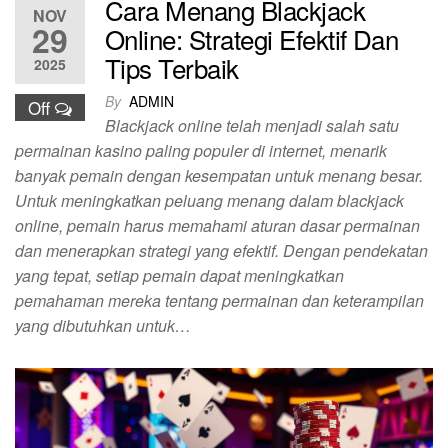
Cara Menang Blackjack
NOV
29
Online: Strategi Efektif Dan
Tips Terbaik
2025
By
ADMIN
Off
Blackjack online telah menjadi salah satu
permainan kasino paling populer di internet, menarik
banyak pemain dengan kesempatan untuk menang besar.
Untuk meningkatkan peluang menang dalam blackjack
online, pemain harus memahami aturan dasar permainan
dan menerapkan strategi yang efektif. Dengan pendekatan
yang tepat, setiap pemain dapat meningkatkan
pemahaman mereka tentang permainan dan keterampilan
yang dibutuhkan untuk…