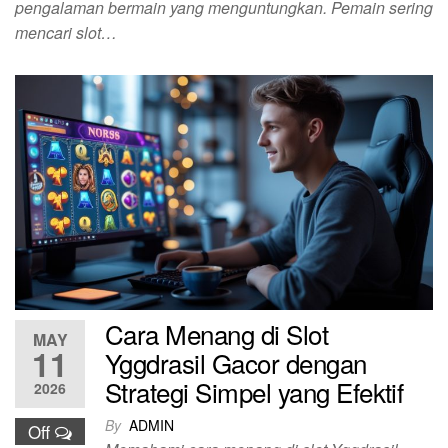
pengalaman bermain yang menguntungkan. Pemain sering
mencari slot…
Cara Menang di Slot
MAY
11
Yggdrasil Gacor dengan
Strategi Simpel yang Efektif
2026
By
ADMIN
Off