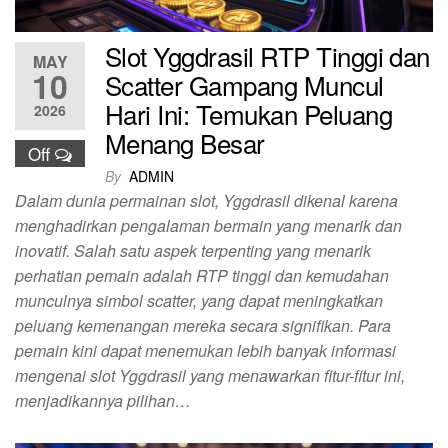
Slot Yggdrasil RTP Tinggi dan
MAY
10
Scatter Gampang Muncul
Hari Ini: Temukan Peluang
2026
Menang Besar
Off
By
ADMIN
Dalam dunia permainan slot, Yggdrasil dikenal karena
menghadirkan pengalaman bermain yang menarik dan
inovatif. Salah satu aspek terpenting yang menarik
perhatian pemain adalah RTP tinggi dan kemudahan
munculnya simbol scatter, yang dapat meningkatkan
peluang kemenangan mereka secara signifikan. Para
pemain kini dapat menemukan lebih banyak informasi
mengenai slot Yggdrasil yang menawarkan fitur-fitur ini,
menjadikannya pilihan…