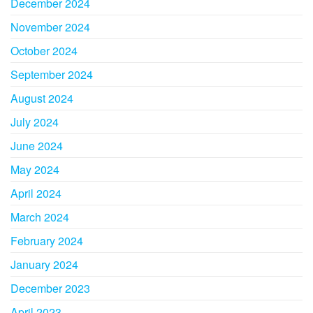
December 2024
November 2024
October 2024
September 2024
August 2024
July 2024
June 2024
May 2024
April 2024
March 2024
February 2024
January 2024
December 2023
April 2023