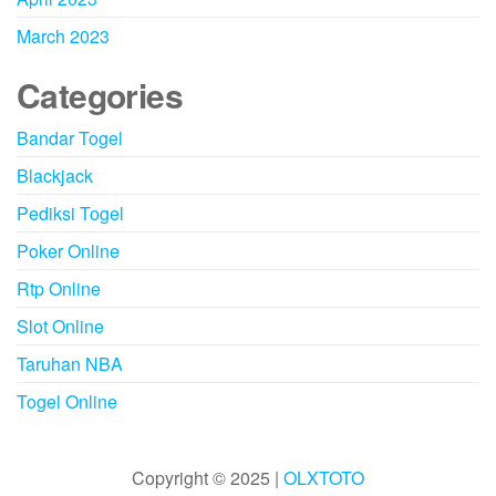
March 2023
Categories
Bandar Togel
Blackjack
Pediksi Togel
Poker Online
Rtp Online
Slot Online
Taruhan NBA
Togel Online
Copyright © 2025 |
OLXTOTO