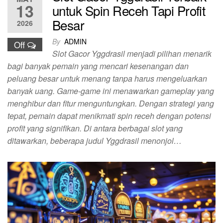
13
untuk Spin Receh Tapi Profit
Besar
2026
By
ADMIN
Off
Slot Gacor Yggdrasil menjadi pilihan menarik
bagi banyak pemain yang mencari kesenangan dan
peluang besar untuk menang tanpa harus mengeluarkan
banyak uang. Game-game ini menawarkan gameplay yang
menghibur dan fitur menguntungkan. Dengan strategi yang
tepat, pemain dapat menikmati spin receh dengan potensi
profit yang signifikan. Di antara berbagai slot yang
ditawarkan, beberapa judul Yggdrasil menonjol…