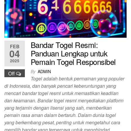
Bandar Togel Resmi:
FEB
04
Panduan Lengkap untuk
Pemain Togel Responsibel
2025
By
ADMIN
Off
Togel adalah bentuk permainan yang populer
di Indonesia, dan banyak pencari keberuntungan yang
mencari bandar togel resmi untuk memastikan keadilan
dan keamanan. Bandar togel resmi menyediakan platform
yang terjamin dengan lisensi yang sah, memberikan
pemain rasa aman dalam bertaruh. Dalam dunia togel
yang berkembang pesat, penting untuk mengetahui cara
memilih bandar yang terpercaya untuk menghindari…