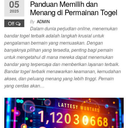
05
Panduan Memilih dan
Menang di Permainan Togel
2025
By
ADMIN
Off
Dalam dunia perjudian online, menemukan
bandar togel terbaik adalah langkah krusial untuk
pengalaman bermain yang memuaskan. Dengan
banyaknya pilihan yang tersedia, penting bagi pemain
untuk mengetahui di mana mereka dapat menemukan
bandar yang terpercaya dan memberikan layanan terbaik.
Bandar togel terbaik menawarkan keamanan, kemudahan
akses, dan peluang menang yang lebih tinggi. Pemain
yang cerdas akan…