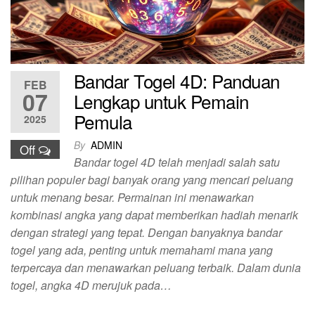
Bandar Togel 4D: Panduan
FEB
07
Lengkap untuk Pemain
Pemula
2025
By
ADMIN
Off
Bandar togel 4D telah menjadi salah satu
pilihan populer bagi banyak orang yang mencari peluang
untuk menang besar. Permainan ini menawarkan
kombinasi angka yang dapat memberikan hadiah menarik
dengan strategi yang tepat. Dengan banyaknya bandar
togel yang ada, penting untuk memahami mana yang
terpercaya dan menawarkan peluang terbaik. Dalam dunia
togel, angka 4D merujuk pada…