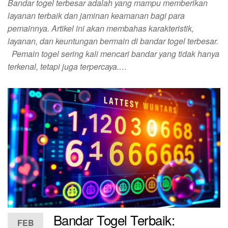
Bandar togel terbesar adalah yang mampu memberikan
layanan terbaik dan jaminan keamanan bagi para
pemainnya. Artikel ini akan membahas karakteristik,
layanan, dan keuntungan bermain di bandar togel terbesar.
Pemain togel sering kali mencari bandar yang tidak hanya
terkenal, tetapi juga terpercaya.…
Bandar Togel Terbaik:
FEB