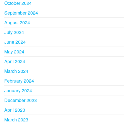
October 2024
September 2024
August 2024
July 2024
June 2024
May 2024
April 2024
March 2024
February 2024
January 2024
December 2023
April 2023
March 2023