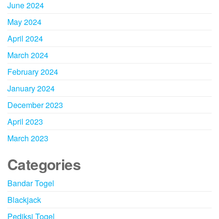
June 2024
May 2024
April 2024
March 2024
February 2024
January 2024
December 2023
April 2023
March 2023
Categories
Bandar Togel
Blackjack
Pediksi Togel