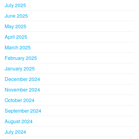
July 2025
June 2025
May 2025
April 2025
March 2025
February 2025
January 2025
December 2024
November 2024
October 2024
September 2024
August 2024
July 2024