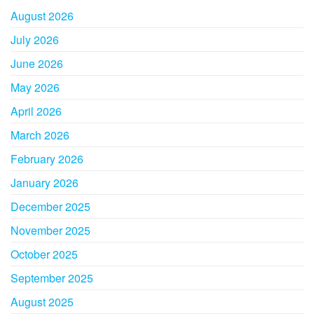
August 2026
July 2026
June 2026
May 2026
April 2026
March 2026
February 2026
January 2026
December 2025
November 2025
October 2025
September 2025
August 2025