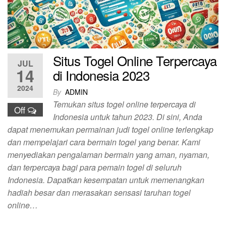
Situs Togel Online Terpercaya
JUL
14
di Indonesia 2023
2024
By
ADMIN
Temukan situs togel online terpercaya di
Off
Indonesia untuk tahun 2023. Di sini, Anda
dapat menemukan permainan judi togel online terlengkap
dan mempelajari cara bermain togel yang benar. Kami
menyediakan pengalaman bermain yang aman, nyaman,
dan terpercaya bagi para pemain togel di seluruh
Indonesia. Dapatkan kesempatan untuk memenangkan
hadiah besar dan merasakan sensasi taruhan togel
online…