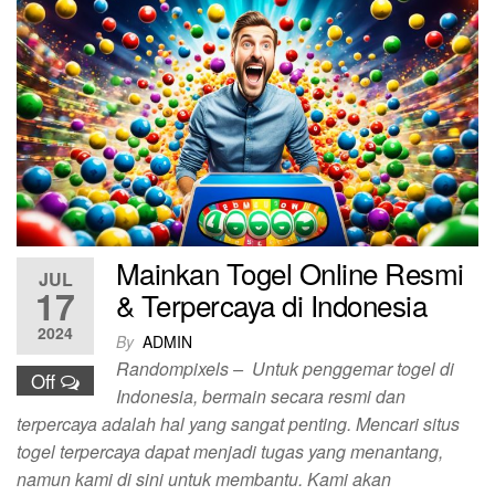
Mainkan Togel Online Resmi
JUL
17
& Terpercaya di Indonesia
2024
By
ADMIN
Randompixels – Untuk penggemar togel di
Off
Indonesia, bermain secara resmi dan
terpercaya adalah hal yang sangat penting. Mencari situs
togel terpercaya dapat menjadi tugas yang menantang,
namun kami di sini untuk membantu. Kami akan