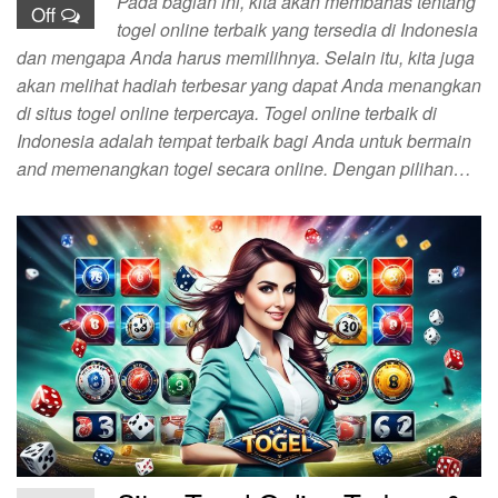
Pada bagian ini, kita akan membahas tentang
Off
togel online terbaik yang tersedia di Indonesia
dan mengapa Anda harus memilihnya. Selain itu, kita juga
akan melihat hadiah terbesar yang dapat Anda menangkan
di situs togel online terpercaya. Togel online terbaik di
Indonesia adalah tempat terbaik bagi Anda untuk bermain
and memenangkan togel secara online. Dengan pilihan…