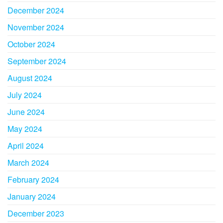
December 2024
November 2024
October 2024
September 2024
August 2024
July 2024
June 2024
May 2024
April 2024
March 2024
February 2024
January 2024
December 2023