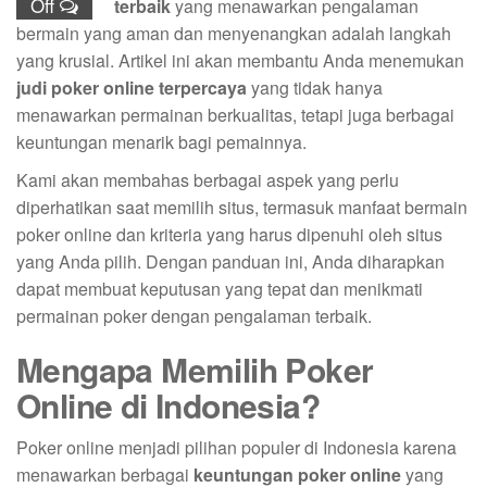
Off
terbaik
yang menawarkan pengalaman
bermain yang aman dan menyenangkan adalah langkah
yang krusial. Artikel ini akan membantu Anda menemukan
judi poker online terpercaya
yang tidak hanya
menawarkan permainan berkualitas, tetapi juga berbagai
keuntungan menarik bagi pemainnya.
Kami akan membahas berbagai aspek yang perlu
diperhatikan saat memilih situs, termasuk manfaat bermain
poker online dan kriteria yang harus dipenuhi oleh situs
yang Anda pilih. Dengan panduan ini, Anda diharapkan
dapat membuat keputusan yang tepat dan menikmati
permainan poker dengan pengalaman terbaik.
Mengapa Memilih Poker
Online di Indonesia?
Poker online menjadi pilihan populer di Indonesia karena
menawarkan berbagai
keuntungan poker online
yang