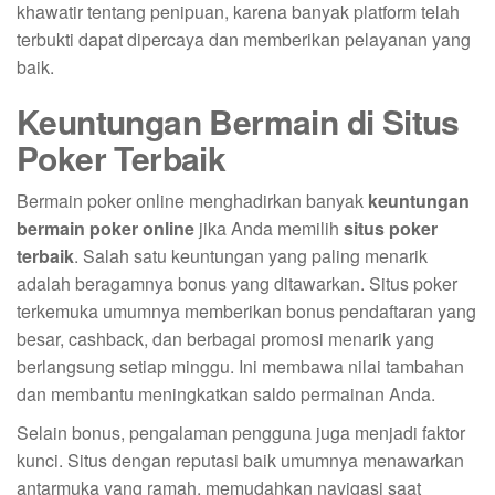
khawatir tentang penipuan, karena banyak platform telah
terbukti dapat dipercaya dan memberikan pelayanan yang
baik.
Keuntungan Bermain di Situs
Poker Terbaik
Bermain poker online menghadirkan banyak
keuntungan
bermain poker online
jika Anda memilih
situs poker
terbaik
. Salah satu keuntungan yang paling menarik
adalah beragamnya bonus yang ditawarkan. Situs poker
terkemuka umumnya memberikan bonus pendaftaran yang
besar, cashback, dan berbagai promosi menarik yang
berlangsung setiap minggu. Ini membawa nilai tambahan
dan membantu meningkatkan saldo permainan Anda.
Selain bonus, pengalaman pengguna juga menjadi faktor
kunci. Situs dengan reputasi baik umumnya menawarkan
antarmuka yang ramah, memudahkan navigasi saat