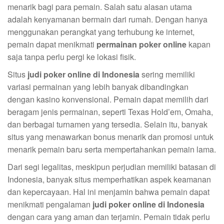
menarik bagi para pemain. Salah satu alasan utama
adalah kenyamanan bermain dari rumah. Dengan hanya
menggunakan perangkat yang terhubung ke internet,
pemain dapat menikmati
permainan poker online
kapan
saja tanpa perlu pergi ke lokasi fisik.
Situs
judi poker online di Indonesia
sering memiliki
variasi permainan yang lebih banyak dibandingkan
dengan kasino konvensional. Pemain dapat memilih dari
beragam jenis permainan, seperti Texas Hold’em, Omaha,
dan berbagai turnamen yang tersedia. Selain itu, banyak
situs yang menawarkan bonus menarik dan promosi untuk
menarik pemain baru serta mempertahankan pemain lama.
Dari segi legalitas, meskipun perjudian memiliki batasan di
Indonesia, banyak situs memperhatikan aspek keamanan
dan kepercayaan. Hal ini menjamin bahwa pemain dapat
menikmati pengalaman
judi poker online di Indonesia
dengan cara yang aman dan terjamin. Pemain tidak perlu