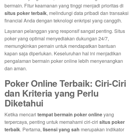
bermain. Fitur keamanan yang tinggi menjadi prioritas di
situs poker terbaik
, melindungi data pribadi dan transaksi
financial Anda dengan teknologi enkripsi yang canggih.
Layanan pelanggan yang responsif sangat penting. Situs
poker yang optimal menyediakan dukungan 24/7,
memungkinkan pemain untuk mendapatkan bantuan
kapan saja diperlukan. Keseluruhan hal ini menjadikan
pengalaman bermain poker online lebih menyenangkan
dan aman.
Poker Online Terbaik: Ciri-Ciri
dan Kriteria yang Perlu
Diketahui
Ketika mencari
tempat bermain poker online
yang
terpercaya, penting untuk memahami ciri-ciri
situs poker
terbaik
. Pertama,
lisensi yang sah
merupakan indikator