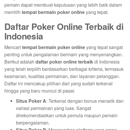
pemain dapat membuat keputusan yang lebih baik dalam
memilih
tempat bermain poker online
yang tepat.
Daftar Poker Online Terbaik di
Indonesia
Mencari
tempat bermain poker online
yang tepat sangat
penting untuk pengalaman bermain yang menyenangkan.
Berikut adalah
daftar poker online terbaik
di Indonesia
yang telah terpilih berdasarkan berbagai kriteria, termasuk
keamanan, kualitas permainan, dan layanan pelanggan.
Daftar ini mencakup pilihan dari yang sudah terkenal
hingga yang baru muncul di pasar.
Situs Poker A
: Terkenal dengan bonus menarik dan
variasi permainan yang luas. Sangat
direkomendasikan untuk pemula maupun pemain
berpengalaman.
Situs Poker B
: Menawarkan platform yang aman