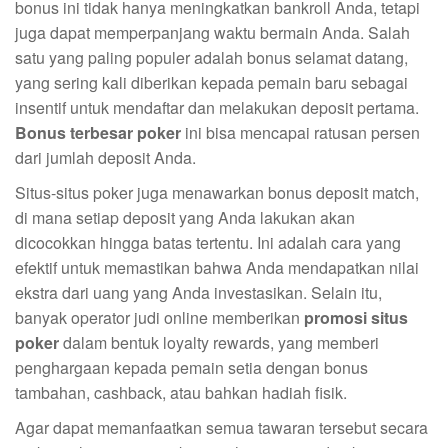
bonus ini tidak hanya meningkatkan bankroll Anda, tetapi
juga dapat memperpanjang waktu bermain Anda. Salah
satu yang paling populer adalah bonus selamat datang,
yang sering kali diberikan kepada pemain baru sebagai
insentif untuk mendaftar dan melakukan deposit pertama.
Bonus terbesar poker
ini bisa mencapai ratusan persen
dari jumlah deposit Anda.
Situs-situs poker juga menawarkan bonus deposit match,
di mana setiap deposit yang Anda lakukan akan
dicocokkan hingga batas tertentu. Ini adalah cara yang
efektif untuk memastikan bahwa Anda mendapatkan nilai
ekstra dari uang yang Anda investasikan. Selain itu,
banyak operator judi online memberikan
promosi situs
poker
dalam bentuk loyalty rewards, yang memberi
penghargaan kepada pemain setia dengan bonus
tambahan, cashback, atau bahkan hadiah fisik.
Agar dapat memanfaatkan semua tawaran tersebut secara