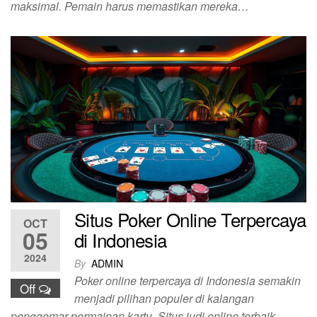
maksimal. Pemain harus memastikan mereka…
Situs Poker Online Terpercaya
OCT
05
di Indonesia
2024
By
ADMIN
Poker online terpercaya di Indonesia semakin
Off
menjadi pilihan populer di kalangan
penggemar permainan kartu. Situs judi online terbaik