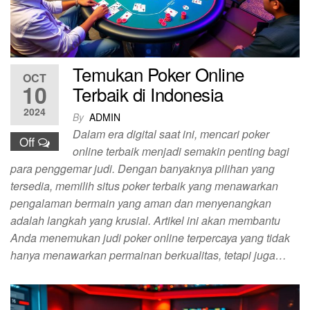
Temukan Poker Online
OCT
10
Terbaik di Indonesia
2024
By
ADMIN
Dalam era digital saat ini, mencari poker
Off
online terbaik menjadi semakin penting bagi
para penggemar judi. Dengan banyaknya pilihan yang
tersedia, memilih situs poker terbaik yang menawarkan
pengalaman bermain yang aman dan menyenangkan
adalah langkah yang krusial. Artikel ini akan membantu
Anda menemukan judi poker online terpercaya yang tidak
hanya menawarkan permainan berkualitas, tetapi juga…