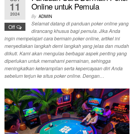
11
Online untuk Pemula
2024
By
ADMIN
Selamat datang di panduan poker online yang
Off
dirancang khusus bagi pemula. Jika Anda
ingin mempelajari cara bermain poker online, artikel ini
menyediakan langkah demi langkah yang jelas dan mudah
diikuti. Kami akan mengulas berbagai aspek penting yang
diperlukan untuk memahami permainan, sehingga
meningkatkan keterampilan serta kepercayaan diri Anda
sebelum terjun ke situs poker online. Dengan…