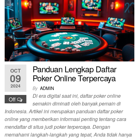
Panduan Lengkap Daftar
OCT
09
Poker Online Terpercaya
2024
By
ADMIN
Di era digital saat ini, daftar poker online
Off
semakin diminati oleh banyak pemain di
Indonesia. Artikel ini merupakan panduan daftar poker
online yang memberikan informasi penting tentang cara
mendaftar di situs judi poker terpercaya. Dengan
memahami langkah-langkah yang tepat, Anda tidak hanya