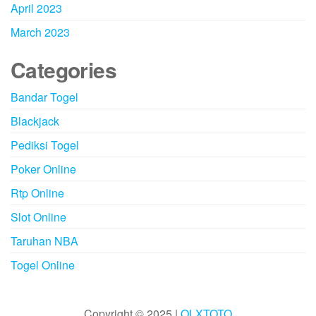
April 2023
March 2023
Categories
Bandar Togel
Blackjack
Pediksi Togel
Poker Online
Rtp Online
Slot Online
Taruhan NBA
Togel Online
Copyright © 2025 |
OLXTOTO